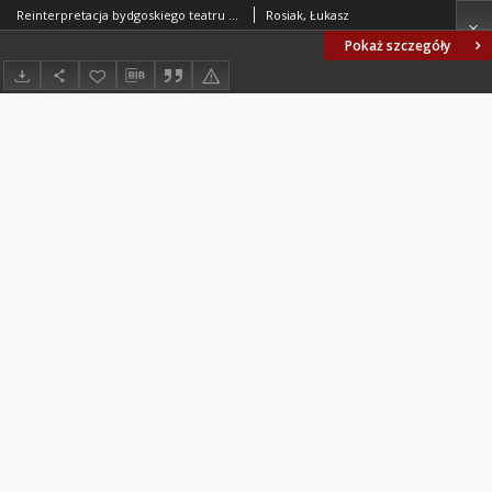
Reinterpretacja bydgoskiego teatru kameralnego
Rosiak, Łukasz
Pokaż szczegóły