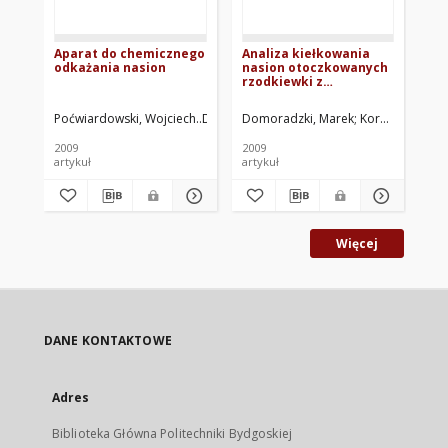
Aparat do chemicznego
Analiza kiełkowania
Te
odkażania nasion
nasion otoczkowanych
pr
rzodkiewki z
si
zastosowaniem
ćw
czterech wybranych
Poćwiardowski, Wojciech
Domoradzki, Marek
Domoradzki, Marek
Korpal, Wojciech
Korpal, Wojcie
Do
rodzajów podłoża
2009
2009
200
artykuł
artykuł
art
Więcej
DANE KONTAKTOWE
Adres
Biblioteka Główna Politechniki Bydgoskiej