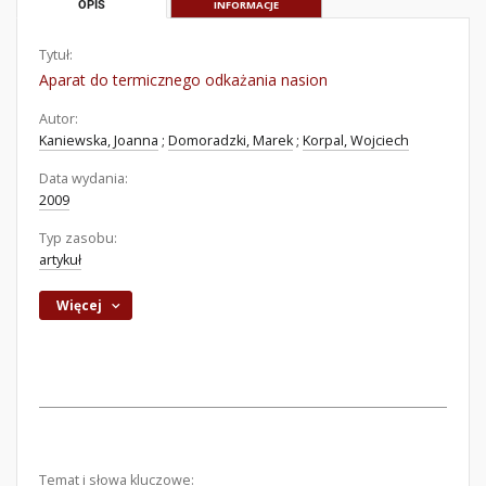
OPIS
INFORMACJE
Tytuł:
Aparat do termicznego odkażania nasion
Autor:
Kaniewska, Joanna
;
Domoradzki, Marek
;
Korpal, Wojciech
Data wydania:
2009
Typ zasobu:
artykuł
Więcej
Temat i słowa kluczowe: