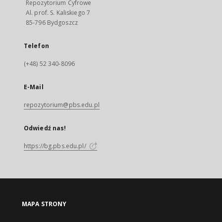
Repozytorium Cyfrowe
Al. prof. S. Kaliskiego 7
85-796 Bydgoszcz
Telefon
(+48) 52 340-8096
E-Mail
repozytorium@pbs.edu.pl
Odwiedź nas!
https://bg.pbs.edu.pl/
MAPA STRONY