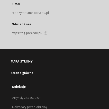
E-Mail
repozytorium@pbs.edu.pl
Odwiedź nas!
https://bg.pbs.edu.pl/
MAPA STRONY
Strona główna
Kolekcje
Artykuły z czasopism
Doktoraty przed obroną