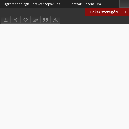
Agrotechnologia uprawy rzepaku ozimego ze szczególnym uwzględnieniem nawożenia. III. Nawożenie rzepaku ozimego w aspekcie wielkości i jakości plonu
Barczak, Bożena; Maciejewski, Mateusz; Świtkowski, Mateusz
Pokaż szczegóły