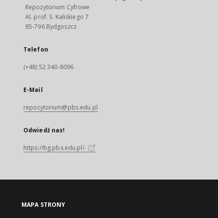
Repozytorium Cyfrowe
Al. prof. S. Kaliskiego 7
85-796 Bydgoszcz
Telefon
(+48) 52 340-8096
E-Mail
repozytorium@pbs.edu.pl
Odwiedź nas!
https://bg.pbs.edu.pl/
MAPA STRONY