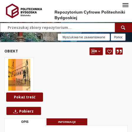
Repozytorium Cyfrowe Politechniki
Bydgoskiej
Wyszukiwanie zaawansowane
Pomoc
OBIEKT
Pokaż treść
Pobierz
OPIS
INFORMACJE