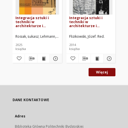
Integracja sztuki i
Integracja sztuki i
Int
techniki w
techniki w
te
architekturze i
architekturze i
ar
urbanistyce. T. 9/1
urbanistyce
urb
Rosiak, Łukasz
Lehmann, Adam
Jeziorkowska, Katarzyna K.
Flizikowski, Józef. Red.
Skrzypcza
Fli
2025
2014
201
książka
książka
ksi
Więcej
DANE KONTAKTOWE
Adres
Biblioteka Główna Politechniki Bydgoskiej