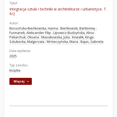
Tytuł:
Integracja sztuki i techniki w architekturze i urbanistyce. T.
9/2
Autor:
Borucińska-Bieńkowska, Hanna
;
Bieńkowski, Bartłomiej
;
Furmanek, Aleksander Filip
;
Lipowicz-Budzyńska, Alina
;
Pekarchuk, Oksana
;
Masiakowska, Julia
;
Kowalik, Kinga
;
Sztubecka, Małgorzata
;
Mrówczyńska, Maria
;
Bajas, Gabriela
Data wydania:
2025
Typ zasobu:
książka
Więcej