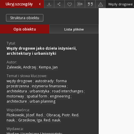
Ukryj szczegóły
Struktura obiektu
Opis obiektu
Lista plików
Tytuł:
Węzły drogowe jako dzieła inżynierii,
architektury i urbanistyki
Autor:
Zalewski, Andrzej
;
Kempa, Jan
Temat i słowa kluczowe:
węzły drogowe
;
autostrady
;
forma
przestrzenna
;
inżynieria finansowa
;
architektura
;
urbanistyka
;
road interchanges
;
motorway
;
spatial form
;
engineering
;
architecture
;
urban planning
Współtwórca:
Flizikowski, Józef. Red.
;
Obracaj, Piotr. Red.
nauk.
;
Grześkow, Iga. Red. nauk.
Wydawca:
Wydaw. Uczelniane Uniwersytetu