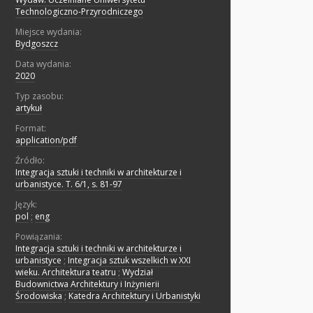
Technologiczno-Przyrodniczego
Miejsce wydania:
Bydgoszcz
Data wydania:
2020
Typ zasobu:
artykuł
Format:
application/pdf
Źródło:
Integracja sztuki i techniki w architekturze i
urbanistyce. T. 6/1, s. 81-97
Język:
pol
;
eng
Powiązania:
Integracja sztuki i techniki w architekturze i
urbanistyce
;
Integracja sztuk wszelkich w XXI
wieku. Architektura teatru
;
Wydział
Budownictwa Architektury i Inżynierii
Środowiska
;
Katedra Architektury i Urbanistyki