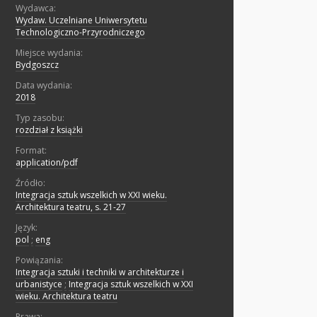
Wydawca:
Wydaw. Uczelniane Uniwersytetu
Technologiczno-Przyrodniczego
Miejsce wydania:
Bydgoszcz
Data wydania:
2018
Typ zasobu:
rozdział z książki
Format:
application/pdf
Źródło:
Integracja sztuk wszelkich w XXI wieku.
Architektura teatru, s. 21-27
Język:
pol
;
eng
Powiązania:
Integracja sztuki i techniki w architekturze i
urbanistyce
;
Integracja sztuk wszelkich w XXI
wieku. Architektura teatru
Prawa: