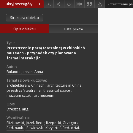
Ukryj szczegóły
Struktura obiektu
Opis obiektu
Lista plików
Tytuł:
Przestrzenie para(teatralne) w chińskich
muzeach - przypadek czy planowana
forma interakcji?
Autor:
Bulanda-Jansen, Anna
Temat i słowa kluczowe:
architektura w Chinach
;
architecture in China
;
przestrzeń teatralna
;
theatrical space
;
muzeum sztuki
;
art museum
Opis:
Streszcz. ang.
Współtwórca:
Flizikowski, Józef. Red.
;
Rzepecki, Grzegorz.
Red. nauk.
;
Pawłowski, Krzysztof. Red. dział.