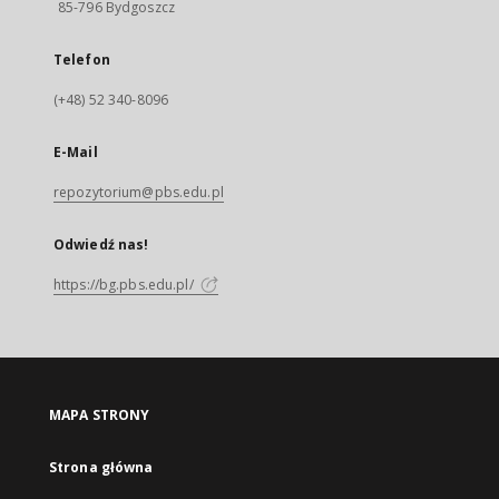
85-796 Bydgoszcz
Telefon
(+48) 52 340-8096
E-Mail
repozytorium@pbs.edu.pl
Odwiedź nas!
https://bg.pbs.edu.pl/
MAPA STRONY
Strona główna