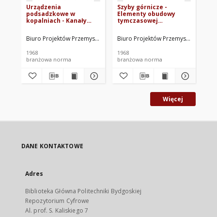
Urządzenia
Szyby górnicze -
Ła
podsadzkowe w
Elementy obudowy
Za
kopalniach - Kanały
tymczasowej
BN
podsadzkowe - Zasady
pierścieniowej -
projektowania i
Wymagania techniczne
Biuro Projektów Przemysłu Węglowego. Oprac.
Biuro Projektów Przemysłu Węglowe
Dob
wykonania BN-67/8914-
BN-66/8914-11
12
1968
1968
197
branżowa norma
branżowa norma
br
Więcej
DANE KONTAKTOWE
Adres
Biblioteka Główna Politechniki Bydgoskiej
Repozytorium Cyfrowe
Al. prof. S. Kaliskiego 7