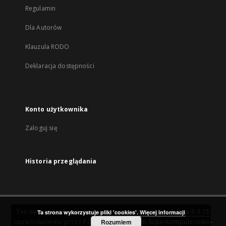
Regulamin
Dla Autorów
Klauzula RODO
Deklaracja dostępności
Konto użytkownika
Zaloguj się
Historia przeglądania
Ten serwis działa dzięki oprogramowaniu
DInGO dLibra 6.3.15
Ta strona wykorzystuje pliki 'cookies'.
Więcej informacji
opracowanemu przez
Poznańskie Centrum Superkomputerowo-
Rozumiem