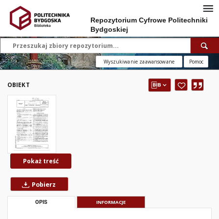
Repozytorium Cyfrowe Politechniki
Bydgoskiej
Wyszukiwanie zaawansowane
Pomoc
OBIEKT
Pokaż treść
Pobierz
OPIS
INFORMACJE