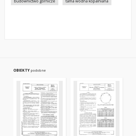
budownictwo górnicze
tama wodna kopalniana
OBIEKTY
podobne