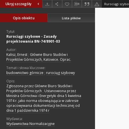
Ukryj szczegóły
Opis obiektu
Lista plików
Tytuł:
Rurociągi szybowe - Zasady
projektowania BN-74/8901-03
Autor:
Kalisz, Ernest
;
Główne Biuro Studiów i
Projektów Górniczych, Katowice. Oprac.
Temat i słowa kluczowe:
budownictwo górnicze
;
rurociąg szybowy
Opis:
Zgłoszona przez Główne Biuro Studiów i
Projektów Górniczych
;
Ustanowiona przez
Ministra Górnictwa i Energetyki dnia 5 kwietnia
1974 r. jako norma obowiązująca w zakresie
opracowywania dokumentacji technicznej od
dnia 1 października 1974 r
Wydawca:
Wydawnictwa Normalizacyjne