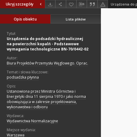
Ukryj szczegóły
Opis obiektu
Lista plików
Tytuł:
Urządzenia do podsadzki hydraulicznej
na powierzchni kopalń - Podstawowe
wymagania technologiczne BN-70/0442-02
Autor:
Biura Projektów Przemysłu Węglowego. Oprac.
Temat i słowa kluczowe:
podsadzka płynna
Opis:
Ustanowiona przez Ministra Górnictwa i
Energetyki dnia 11 sierpnia 1970 r jako norma
obowiązująca w zakresie projektowania,
wykonawstwa i odbioru
Wydawca:
Wydawnictwa Normalizacyjne
Miejsce wydania:
Warszawa