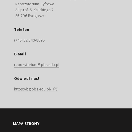
Repozytorium Cyfrowe
Al. prof. S. Kaliskiego 7
85-796 Bydgoszcz
Telefon
(+48) 52 340-8096
E-Mail
repozytorium@pbs.edu.pl
Odwiedź nas!
https://bg.pbs.edu.pl/
MAPA STRONY