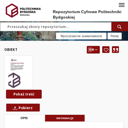
Repozytorium Cyfrowe Politechniki
Bydgoskiej
Wyszukiwanie zaawansowane
Pomoc
OBIEKT
Pokaż treść
Pobierz
OPIS
INFORMACJE