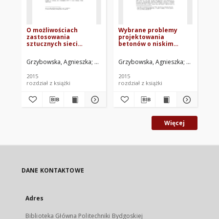
O możliwościach
Wybrane problemy
Wp
zastosowania
projektowania
re
sztucznych sieci
betonów o niskim
wo
neuronowych do
stosunku wodno-
wł
projektowania
spoiwowym
wy
Grzybowska, Agnieszka
Mrozik, Łukasz
Grzybowska, Agnieszka
Podhorecki, Adam
Szałajda, T
Fereni-Mo
Wol
betonów o niskim
wskaźniku wodno-
2015
2015
201
spoiwowym
rozdział z książki
rozdział z książki
roz
Więcej
DANE KONTAKTOWE
Adres
Biblioteka Główna Politechniki Bydgoskiej