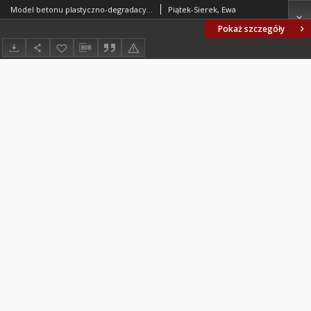
Model betonu plastyczno-degradacyjny ,,Barcelona model'' - przegląd zagadnienia
Piątek-Sierek, Ewa
Pokaż szczegóły