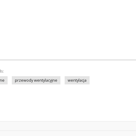
ds:
jne
przewody wentylacyjne
wentylacja