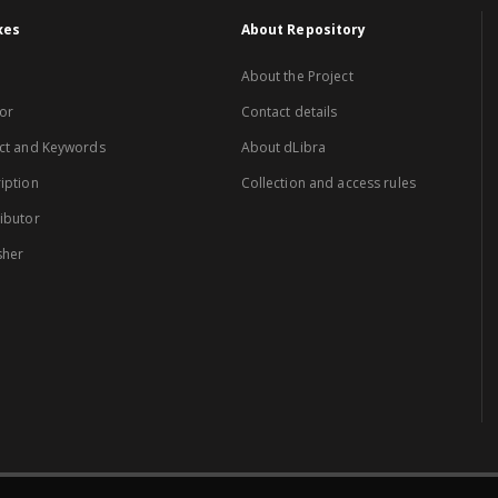
xes
About Repository
About the Project
or
Contact details
ct and Keywords
About dLibra
iption
Collection and access rules
ibutor
sher