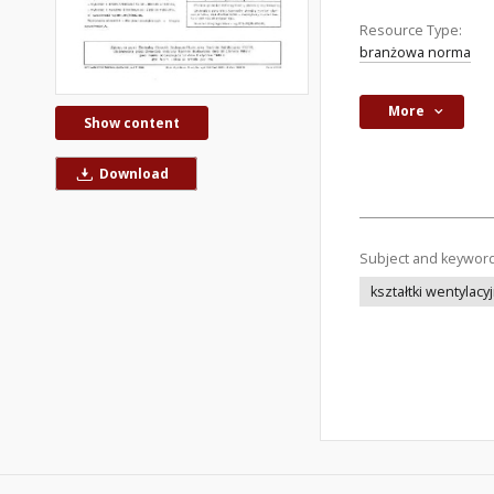
Resource Type:
branżowa norma
More
Show content
Download
Subject and keywor
kształtki wentylacy