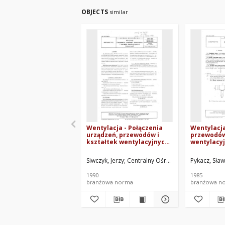
OBJECTS
similar
Wentylacja - Połączenia
Wentylacja
urządzeń, przewodów i
przewodó
kształtek wentylacyjnych
wentylacyj
blaszanych BN-89/8865-06
Wymagania
84/8865-40
Siwczyk, Jerzy
Centralny Ośrodek Badawczo-Rozwo
Pykacz, Sła
1990
1985
branżowa norma
branżowa n