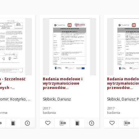
 - Szczelność
Badania modelowe i
Badania modelo
w
wytrzymałościowe
wytrzymałości
nych -
przewodów
przewodów
 i badania BN-
wentylacyjnych – Etap 1:
wentylacyjnych -
Testy wytrzymałości na
Badania numer
jowy Techniki Instalacyjnej INSTAL. Oprac.
womir
Kostyrko, Marek
Centralny Ośrodek Badawczo-Rozwojowy Techniki Instal
Skibicki, Dariusz
Skibicki, Dariusz
P
przeciążenia sejsmiczne i
wytrzymałości 
wybuchowe
owalnych
2017
2017
orma
badania
badania