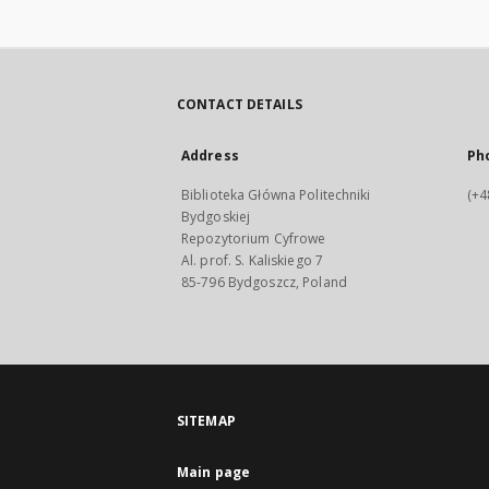
CONTACT DETAILS
Address
Ph
Biblioteka Główna Politechniki
(+4
Bydgoskiej
Repozytorium Cyfrowe
Al. prof. S. Kaliskiego 7
85-796 Bydgoszcz, Poland
SITEMAP
Main page