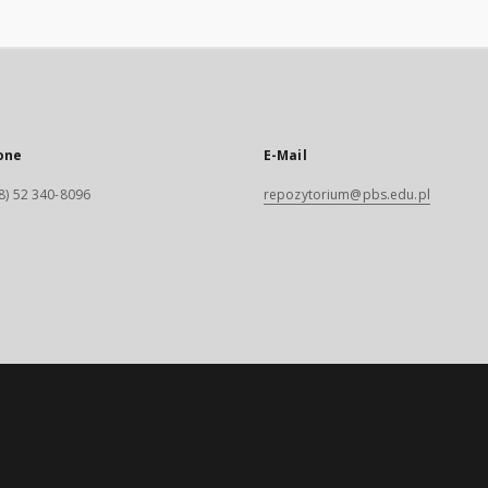
one
E-Mail
8) 52 340-8096
repozytorium@pbs.edu.pl