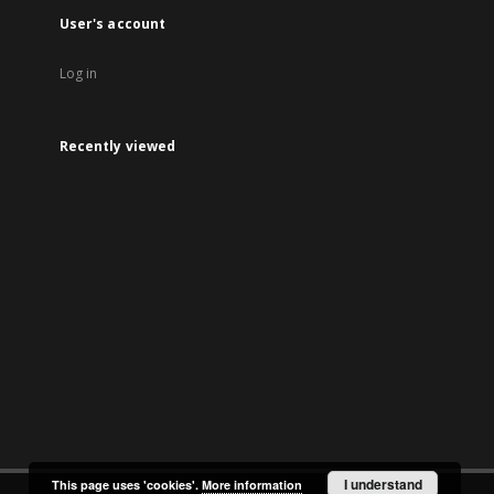
User's account
Log in
Recently viewed
I understand
This page uses 'cookies'.
More information