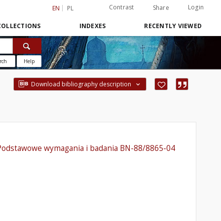
Contrast
Login
Share
EN
PL
COLLECTIONS
INDEXES
RECENTLY VIEWED
rch
Help
Download bibliography description
 - Podstawowe wymagania i badania BN-88/8865-04