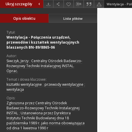
Ukryj szczegóły
Opis obiektu
Lista plików
Tytuł:
Wentylacja - Połączenia urządzeń,
przewodów i kształtek wentylacyjnych
blaszanych BN-89/8865-06
Autor:
Siwczyk, Jerzy
;
Centralny Ośrodek Badawczo-
Rozwojowy Techniki Instalacyjnej INSTAL.
Oprac.
Temat i słowa kluczowe:
kształtki wentylacyjne
;
przewody wentylacyjne
;
wentylacja
Opis:
Zgłoszona przez Centralny Ośrodek
Badawczo-Rozwojowy Techniki Instalacyjnej
INSTAL
;
Ustanowiona przez Dyrektora
Instytutu Techniki Budowlanej dnia 18
października 1989 r. jako norma obowiązująca
od dnia 1 kwietnia 1990 r