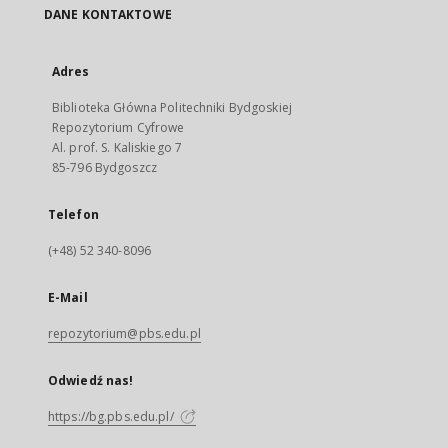
DANE KONTAKTOWE
Adres
Biblioteka Główna Politechniki Bydgoskiej
Repozytorium Cyfrowe
Al. prof. S. Kaliskiego 7
85-796 Bydgoszcz
Telefon
(+48) 52 340-8096
E-Mail
repozytorium@pbs.edu.pl
Odwiedź nas!
https://bg.pbs.edu.pl/