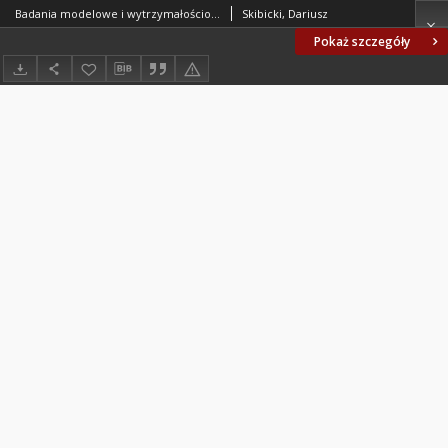
Badania modelowe i wytrzymałościowe przewodów wentylacyjnych – Etap 1: Testy wytrzymałości na przeciążenia sejsmiczne i wybuchowe Model and strength tests for ventilation ducts - Stage 1: Strength tests for seismic and explosive overloads
Skibicki, Dariusz
Pokaż szczegóły