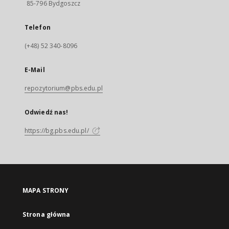
85-796 Bydgoszcz
Telefon
(+48) 52 340-8096
E-Mail
repozytorium@pbs.edu.pl
Odwiedź nas!
https://bg.pbs.edu.pl/
MAPA STRONY
Strona główna