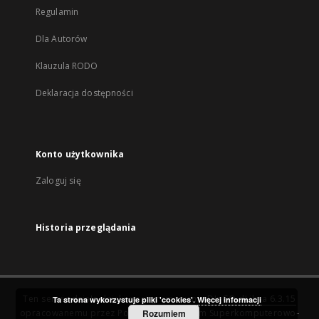
Regulamin
Dla Autorów
Klauzula RODO
Deklaracja dostępności
Konto użytkownika
Zaloguj się
Historia przeglądania
Ten serwis działa dzięki oprogramowaniu
DInGO dLibra 6.3.15
Ta strona wykorzystuje pliki 'cookies'.
Więcej informacji
opracowanemu przez
Poznańskie Centrum Superkomputerowo-
Rozumiem