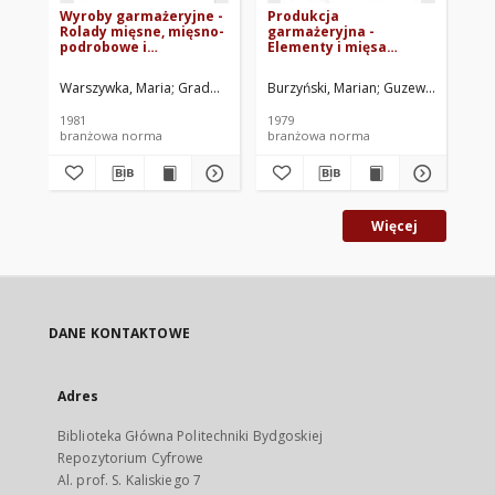
Wyroby garmażeryjne -
Produkcja
Pr
Rolady mięsne, mięsno-
garmażeryjna -
ga
podrobowe i
Elementy i mięsa
be
podrobowe BN-81/8151-
drobne uzyskane z
po
35
rozbioru półtusz
po
Warszywka, Maria
Gradowska, Albina
Burzyński, Marian
Społem WSS, Oddział Produkcj
Guzewicz, Barbar
Pań
wieprzowych BN-
uz
79/8151-07
tus
1981
1979
BN
branżowa norma
branżowa norma
br
Więcej
DANE KONTAKTOWE
Adres
Biblioteka Główna Politechniki Bydgoskiej
Repozytorium Cyfrowe
Al. prof. S. Kaliskiego 7