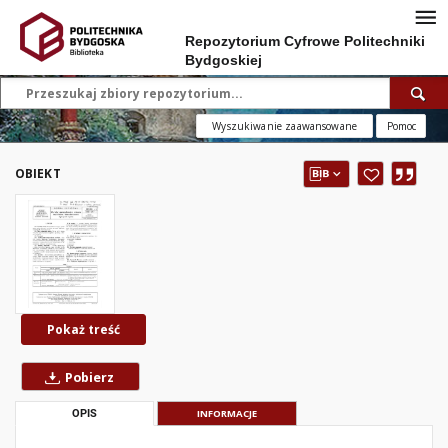
Repozytorium Cyfrowe Politechniki
Bydgoskiej
Wyszukiwanie zaawansowane
Pomoc
OBIEKT
Pokaż treść
Pobierz
OPIS
INFORMACJE