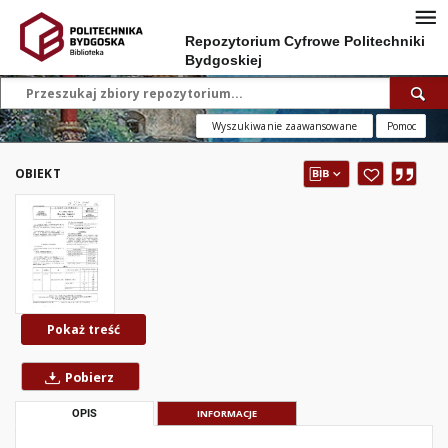
Repozytorium Cyfrowe Politechniki
Bydgoskiej
Wyszukiwanie zaawansowane
Pomoc
OBIEKT
Pokaż treść
Pobierz
OPIS
INFORMACJE