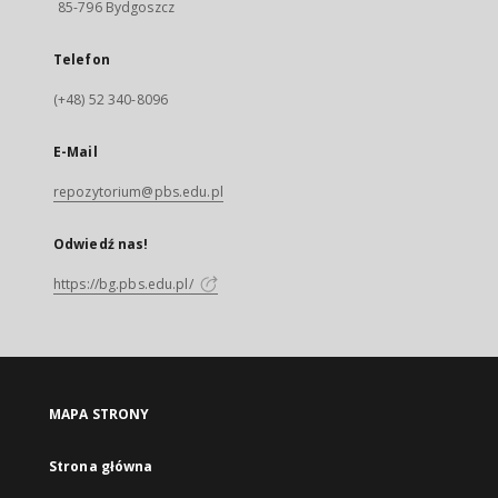
85-796 Bydgoszcz
Telefon
(+48) 52 340-8096
E-Mail
repozytorium@pbs.edu.pl
Odwiedź nas!
https://bg.pbs.edu.pl/
MAPA STRONY
Strona główna