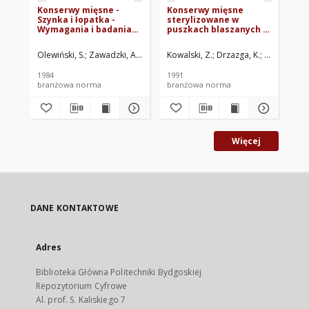
Konserwy mięsne -
Konserwy mięsne
Ko
Szynka i łopatka -
sterylizowane w
pa
Wymagania i badania
puszkach blaszanych -
pu
BN-84/8016-07
porcjowe BN-91/8017-10
BN
Olewiński, S.
Zawadzki, A.
Szymańska, M.
Kowalski, Z.
Instytut Przemysłu Mięsne
Drzazga, K.
Jasek, H.
Lew
In
1984
1991
198
branżowa norma
branżowa norma
br
Więcej
DANE KONTAKTOWE
Adres
Biblioteka Główna Politechniki Bydgoskiej
Repozytorium Cyfrowe
Al. prof. S. Kaliskiego 7