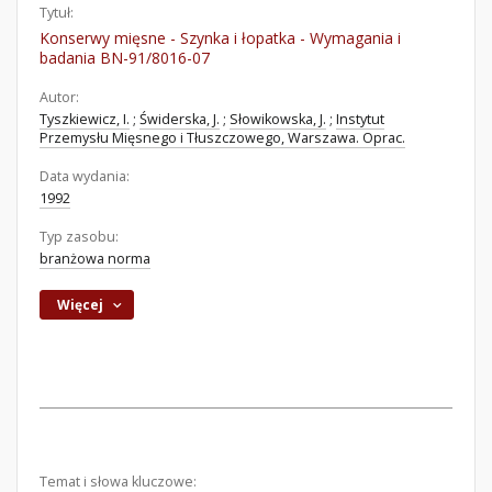
Tytuł:
Konserwy mięsne - Szynka i łopatka - Wymagania i
badania BN-91/8016-07
Autor:
Tyszkiewicz, I.
;
Świderska, J.
;
Słowikowska, J.
;
Instytut
Przemysłu Mięsnego i Tłuszczowego, Warszawa. Oprac.
Data wydania:
1992
Typ zasobu:
branżowa norma
Więcej
Temat i słowa kluczowe: