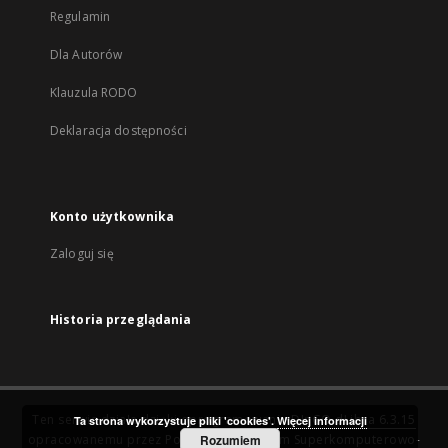
Regulamin
Dla Autorów
Klauzula RODO
Deklaracja dostępności
Konto użytkownika
Zaloguj się
Historia przeglądania
Ten serwis działa dzięki oprogramowaniu
DInGO dLibra 6.3.15
Ta strona wykorzystuje pliki 'cookies'.
Więcej informacji
opracowanemu przez
Poznańskie Centrum Superkomputerowo-
Rozumiem