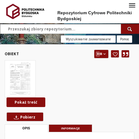
Repozytorium Cyfrowe Politechniki
Bydgoskiej
Wyszukiwanie zaawansowane
Pomoc
OBIEKT
Pokaż treść
Pobierz
OPIS
INFORMACJE