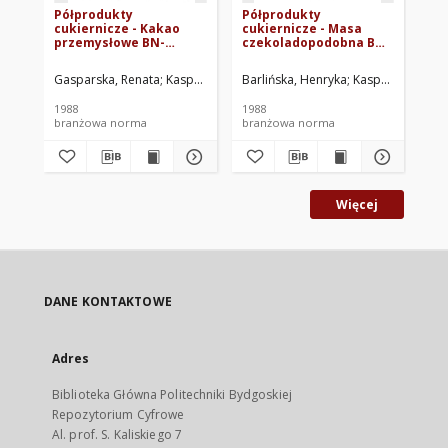
Półprodukty
Półprodukty
Pó
cukiernicze - Kakao
cukiernicze - Masa
cu
przemysłowe BN-
czekoladopodobna BN-
ka
87/8094-12
88/8094-13
Gasparska, Renata
Kasprzycka, Jolanta
Barlińska, Henryka
Zrzeszenie Przedsiębiorstw 
Kasprzycka, Jola
Lin
1988
1988
198
branżowa norma
branżowa norma
br
Więcej
DANE KONTAKTOWE
Adres
Biblioteka Główna Politechniki Bydgoskiej
Repozytorium Cyfrowe
Al. prof. S. Kaliskiego 7