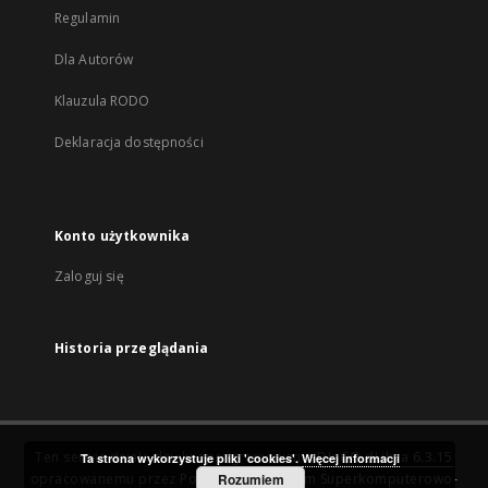
Regulamin
Dla Autorów
Klauzula RODO
Deklaracja dostępności
Konto użytkownika
Zaloguj się
Historia przeglądania
Ten serwis działa dzięki oprogramowaniu
DInGO dLibra 6.3.15
Ta strona wykorzystuje pliki 'cookies'.
Więcej informacji
opracowanemu przez
Poznańskie Centrum Superkomputerowo-
Rozumiem