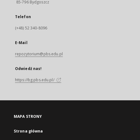
85-796 Bydgoszcz
Telefon
(+48) 52 340-8096
E-Mail
repozytorium@pbs.edu.pl
Odwiedź nas!
https://bg.pbs.edu.pl/
MAPA STRONY
Strona główna