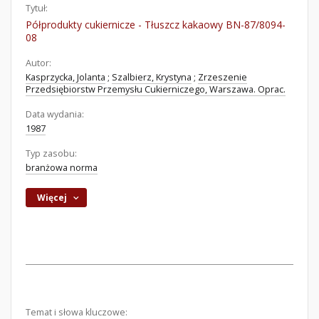
Tytuł:
Półprodukty cukiernicze - Tłuszcz kakaowy BN-87/8094-
08
Autor:
Kasprzycka, Jolanta
;
Szalbierz, Krystyna
;
Zrzeszenie
Przedsiębiorstw Przemysłu Cukierniczego, Warszawa. Oprac.
Data wydania:
1987
Typ zasobu:
branżowa norma
Więcej
Temat i słowa kluczowe: