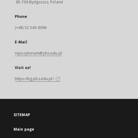
85-796 Bydgoszcz, Poland
Phone
(+48) 52 340-8096
E-Mail
repozytorium@pbs.edu.pl
Visit us!
https://bg.pbs.edu.pl/
SITEMAP
Main page