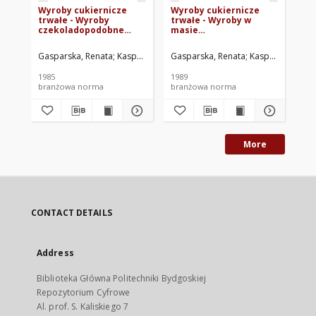
Wyroby cukiernicze
Wyroby cukiernicze
Wy
trwałe - Wyroby
trwałe - Wyroby w
tr
czekoladopodobne
masie
po
nadziewane BN-
czekoladopodobnej BN-
89
84/8097-18
88/8094-14
Gasparska, Renata
Kasprzycka, Jolanta
Gasparska, Renata
Zrzeszenie Przedsiębiorstw 
Kasprzycka, Jola
Gas
1985
1989
198
branżowa norma
branżowa norma
br
More
CONTACT DETAILS
Address
Biblioteka Główna Politechniki Bydgoskiej
Repozytorium Cyfrowe
Al. prof. S. Kaliskiego 7