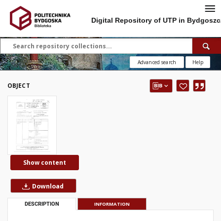
Digital Repository of UTP in Bydgoszc
Advanced search
Help
OBJECT
Show content
Download
DESCRIPTION
INFORMATION