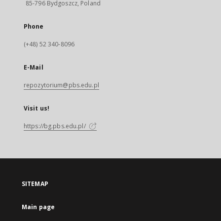
85-796 Bydgoszcz, Poland
Phone
(+48) 52 340-8096
E-Mail
repozytorium@pbs.edu.pl
Visit us!
https://bg.pbs.edu.pl/
SITEMAP
Main page