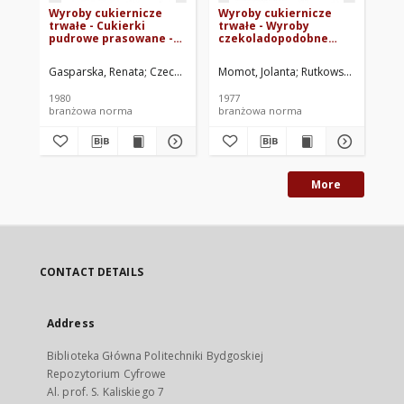
Wyroby cukiernicze
Wyroby cukiernicze
Wy
trwałe - Cukierki
trwałe - Wyroby
tr
pudrowe prasowane -
czekoladopodobne
tw
Wymagania wspólne
nienadziewane -
BN-79/8092-04
Wymagania wspólne
Gasparska, Renata
Czechowska, Janina
Momot, Jolanta
Zjednoczenie Przedsiębiorst
Rutkowski, Janusz
Bar
Z
BN-76/8097-11
1980
1977
199
branżowa norma
branżowa norma
br
More
CONTACT DETAILS
Address
Biblioteka Główna Politechniki Bydgoskiej
Repozytorium Cyfrowe
Al. prof. S. Kaliskiego 7