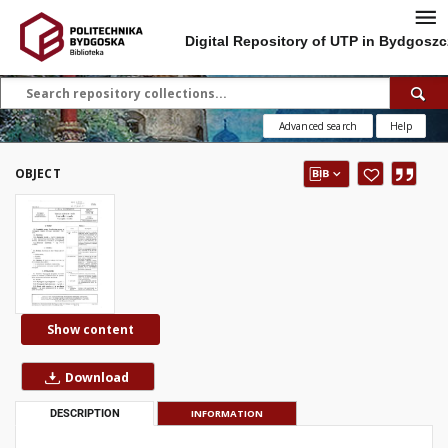
Digital Repository of UTP in Bydgoszc
Advanced search
Help
OBJECT
Show content
Download
DESCRIPTION
INFORMATION