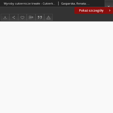
Wyroby cukiernicze trwałe - Cukierki pudrowe prasowane - Wymagania wspólne BN-79/8092-04
Gasparska, Renata; Czechowska, Janina; Zjednoczenie Przedsiębiorstw Przemysłu Cukierniczego, Warszawa. Oprac.
Pokaż szczegóły