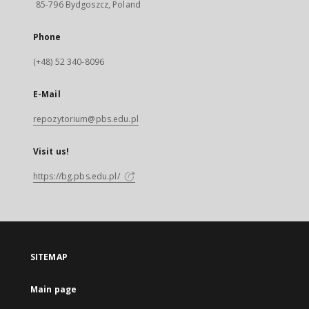
85-796 Bydgoszcz, Poland
Phone
(+48) 52 340-8096
E-Mail
repozytorium@pbs.edu.pl
Visit us!
https://bg.pbs.edu.pl/
SITEMAP
Main page