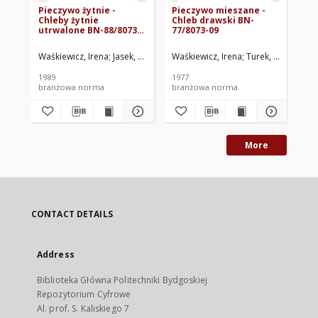
Pieczywo żytnie -
Pieczywo mieszane -
Pi
Chleby żytnie
Chleb drawski BN-
Ch
utrwalone BN-88/8073-
77/8073-09
mi
20
18
Waśkiewicz, Irena
Jasek, Henryk
Kołodziejczyk, Edward
Waśkiewicz, Irena
Turek, Andrzej
Chachulska, 
Waś
SP
1989
1977
198
branżowa norma
branżowa norma
br
More
CONTACT DETAILS
Address
Biblioteka Główna Politechniki Bydgoskiej
Repozytorium Cyfrowe
Al. prof. S. Kaliskiego 7