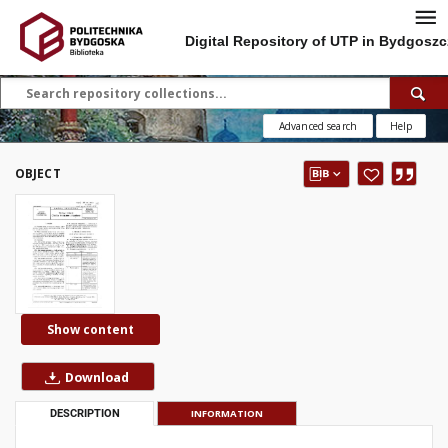
Digital Repository of UTP in Bydgoszc
Advanced search
Help
OBJECT
Show content
Download
DESCRIPTION
INFORMATION