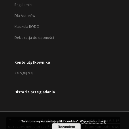
Regulamin
Dla Autorów
Klauzula RODO
Deklaracja dostępności
Konto użytkownika
Zaloguj się
Historia przeglądania
Ten serwis działa dzięki oprogramowaniu
DInGO dLibra 6.3.15
Ta strona wykorzystuje pliki 'cookies'.
Więcej informacji
opracowanemu przez
Poznańskie Centrum Superkomputerowo-
Rozumiem