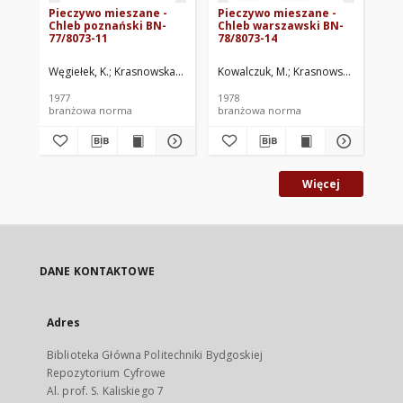
Pieczywo mieszane -
Pieczywo mieszane -
Pi
Chleb poznański BN-
Chleb warszawski BN-
Ch
77/8073-11
78/8073-14
77
Węgiełek, K.
Krasnowska, B.
SPOŁEM CZSS Zakład Badawczy Przemysł
Kowalczuk, M.
Krasnowska, B.
SPOŁE
Kow
1977
1978
197
branżowa norma
branżowa norma
br
Więcej
DANE KONTAKTOWE
Adres
Biblioteka Główna Politechniki Bydgoskiej
Repozytorium Cyfrowe
Al. prof. S. Kaliskiego 7