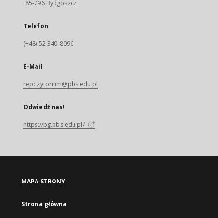
85-796 Bydgoszcz
Telefon
(+48) 52 340-8096
E-Mail
repozytorium@pbs.edu.pl
Odwiedź nas!
https://bg.pbs.edu.pl/
MAPA STRONY
Strona główna