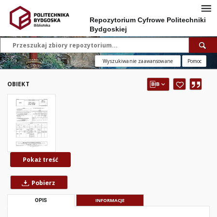
Repozytorium Cyfrowe Politechniki
Bydgoskiej
Wyszukiwanie zaawansowane
Pomoc
OBIEKT
Pokaż treść
Pobierz
OPIS
INFORMACJE