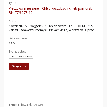
Tytuł:
Pieczywo mieszane - Chleb kaszubski i chleb pomorski
BN-77/8073-10
Autor:
Kowalczuk, M.
;
Węgiełek, K.
;
Krasnowska, B.
;
SPOŁEM CZSS
Zakład Badawczy Przemysłu Piekarskiego, Warszawa. Oprac.
Data wydania:
1977
Typ zasobu:
branżowa norma
Więcej
Temat i słowa kluczowe: