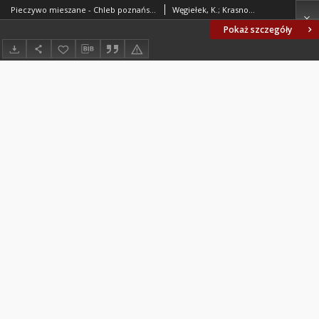
Pieczywo mieszane - Chleb poznański BN-77/8073-11
Węgiełek, K.; Krasnowska, B.; SPOŁEM CZSS Zakład Badawczy Przemysłu Piekarskiego, Warszawa. Oprac.
Pokaż szczegóły