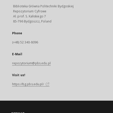
Biblioteka Główna Politechniki Bydgoskiej
Repozytorium Cyfrowe
Al. prof. S. Kaliskiego 7
85-796 Bydgoszcz, Poland
Phone
(+48) 52 340-8096
E-Mail
repozytorium@pbs.edu.pl
Visit us!
https://bg.pbs.edu.pl/