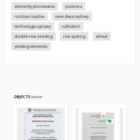
elementy plonowania
pszenica
rozstaw rzędów
siew dwurzędowy
technologia uprawy
cultivation
double-row seeding
row sparing
wheat
yielding elements
OBJECTS
similar