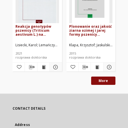
Reakcja genotypów
Plonowanie oraz jakość
Wp
pszenicy (Triticum
ziarna ozimej i jarej
te
aestivum L.) na
formy pszenicy
ro
patogeny z rodzaju
uprawianej w
pl
Rhizoctonia
stanowisku po późno
tr
Lisiecki, Karol
Lemańczyk, Grzegorz. Promotor
Klapa, Krzysztof
Łukanowski, Aleksan
Jaskulski, Dariusz.
Szc
zbieranej kukurydzy
pe
"S
2021
2015
200
na
rozprawa doktorska
rozprawa doktorska
roz
More
CONTACT DETAILS
Address