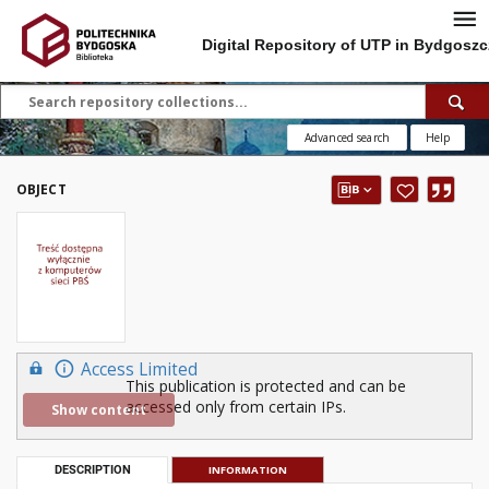
Digital Repository of UTP in Bydgoszc
Advanced search
Help
OBJECT
Access Limited
This publication is protected and can be
accessed only from certain IPs.
Show content
DESCRIPTION
INFORMATION