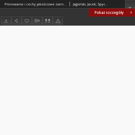
Plonowanie i cechy jakościowe ziarna wybranych odmian pszenicy ozimej w zależności od stopnia odsiewu materiału siewnego
Jagielski, Jacek; Spychaj-Fabisiak, Ewa (1953- )
Pokaż szczegóły