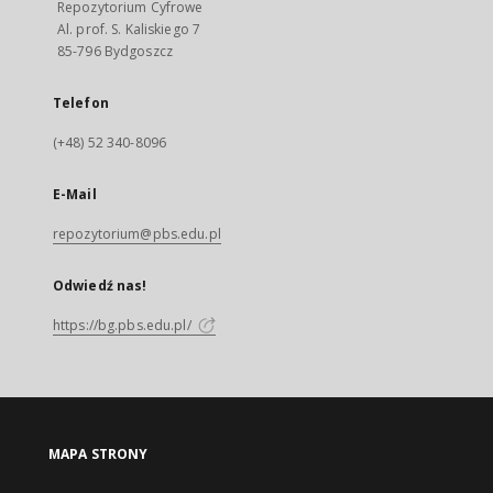
Repozytorium Cyfrowe
Al. prof. S. Kaliskiego 7
85-796 Bydgoszcz
Telefon
(+48) 52 340-8096
E-Mail
repozytorium@pbs.edu.pl
Odwiedź nas!
https://bg.pbs.edu.pl/
MAPA STRONY