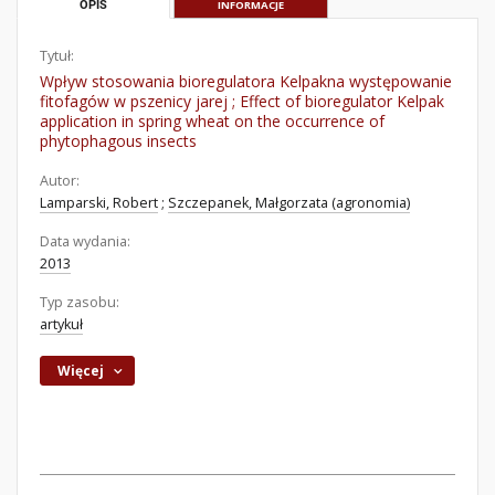
OPIS
INFORMACJE
Tytuł:
Wpływ stosowania bioregulatora Kelpakna występowanie
fitofagów w pszenicy jarej ; Effect of bioregulator Kelpak
application in spring wheat on the occurrence of
phytophagous insects
Autor:
Lamparski, Robert
;
Szczepanek, Małgorzata (agronomia)
Data wydania:
2013
Typ zasobu:
artykuł
Więcej