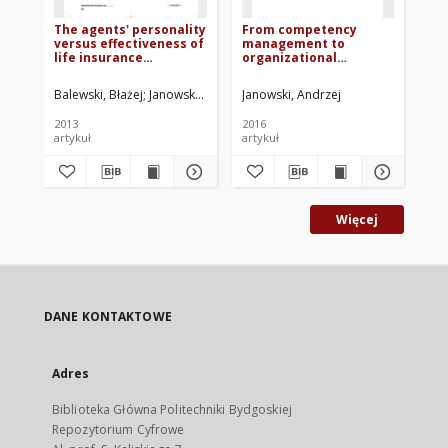
The agents' personality
From competency
Th
versus effectiveness of
management to
ma
life insurance
organizational
in
companies
effectiveness: evidence
op
for live insurance
th
Balewski, Błażej
Janowski, Andrzej
Janowski, Andrzej
Jan
industry in Central
Europe
2013
2016
201
artykuł
artykuł
mat
Więcej
DANE KONTAKTOWE
Adres
Biblioteka Główna Politechniki Bydgoskiej
Repozytorium Cyfrowe