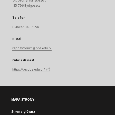
Al. prof. S. Kaliskiego 7
85-796 Bydgoszcz
Telefon
(+48) 52 340-8096
E-Mail
repozytorium@pbs.edu.pl
Odwiedź nas!
https://bg.pbs.edu.pl/
MAPA STRONY
Strona główna