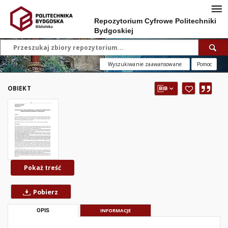
Repozytorium Cyfrowe Politechniki
Bydgoskiej
Wyszukiwanie zaawansowane
Pomoc
OBIEKT
Pokaż treść
Pobierz
OPIS
INFORMACJE