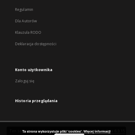
Regulamin
Dla Autorów
Klauzula RODO
Deklaracja dostępności
Konto użytkownika
Zaloguj się
Historia przeglądania
Ten serwis działa dzięki oprogramowaniu
DInGO dLibra 6.3.15
Ta strona wykorzystuje pliki 'cookies'.
Więcej informacji