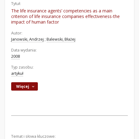
Tytuł:
The life insurance agents’ competencies as a main
criterion of life insurance companies effectiveness-the
impact of human factor
Autor:
Janowski, Andrzej
;
Balewski, Błażej
Data wydania:
2008
Typ zasobu:
artykuł
Więcej
Temat i słowa kluczowe: