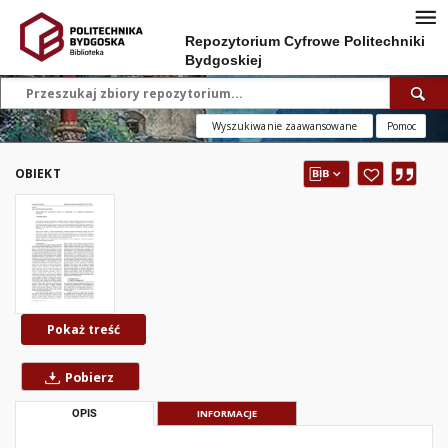
Repozytorium Cyfrowe Politechniki
Bydgoskiej
Wyszukiwanie zaawansowane
Pomoc
OBIEKT
Pokaż treść
Pobierz
OPIS
INFORMACJE