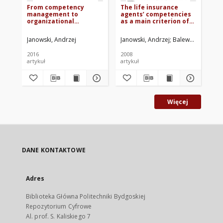
From competency
The life insurance
Th
management to
agents’ competencies
ma
organizational
as a main criterion of
in
effectiveness: evidence
life insurance
op
for live insurance
companies
th
Janowski, Andrzej
Janowski, Andrzej
Balewski, Błażej
Jan
industry in Central
effectiveness-the
Europe
impact of human
2016
2008
201
factor
artykuł
artykuł
mat
Więcej
DANE KONTAKTOWE
Adres
Biblioteka Główna Politechniki Bydgoskiej
Repozytorium Cyfrowe
Al. prof. S. Kaliskiego 7