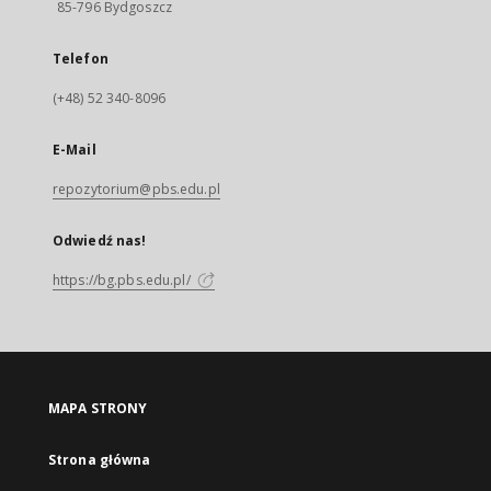
85-796 Bydgoszcz
Telefon
(+48) 52 340-8096
E-Mail
repozytorium@pbs.edu.pl
Odwiedź nas!
https://bg.pbs.edu.pl/
MAPA STRONY
Strona główna