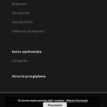
Regulamin
Dla Autorów
Klauzula RODO
Deklaracja dostępności
Konto użytkownika
Zaloguj się
Historia przeglądania
Ten serwis działa dzięki oprogramowaniu
DInGO dLibra 6.3.15
Ta strona wykorzystuje pliki 'cookies'.
Więcej informacji
opracowanemu przez
Poznańskie Centrum Superkomputerowo-
Rozumiem