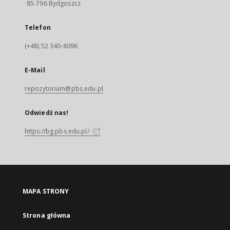
85-796 Bydgoszcz
Telefon
(+48) 52 340-8096
E-Mail
repozytorium@pbs.edu.pl
Odwiedź nas!
https://bg.pbs.edu.pl/
MAPA STRONY
Strona główna