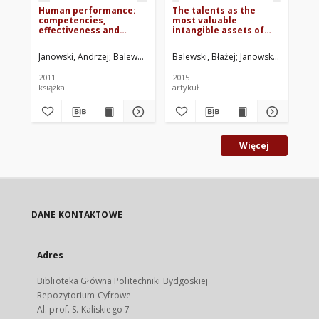
Human performance:
The talents as the
Th
competencies,
most valuable
ve
effectiveness and
intangible assets of
li
talent management
the company
co
Janowski, Andrzej
Balewski, Błażej
Balewski, Błażej
Janowski, Andrzej
Bal
2011
2015
201
książka
artykuł
art
Więcej
DANE KONTAKTOWE
Adres
Biblioteka Główna Politechniki Bydgoskiej
Repozytorium Cyfrowe
Al. prof. S. Kaliskiego 7