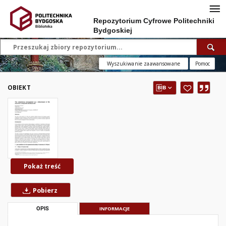
Repozytorium Cyfrowe Politechniki
Bydgoskiej
Wyszukiwanie zaawansowane
Pomoc
OBIEKT
Pokaż treść
Pobierz
OPIS
INFORMACJE