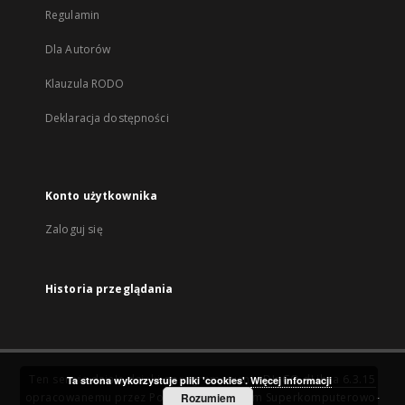
Regulamin
Dla Autorów
Klauzula RODO
Deklaracja dostępności
Konto użytkownika
Zaloguj się
Historia przeglądania
Ten serwis działa dzięki oprogramowaniu
DInGO dLibra 6.3.15
Ta strona wykorzystuje pliki 'cookies'.
Więcej informacji
opracowanemu przez
Poznańskie Centrum Superkomputerowo-
Rozumiem