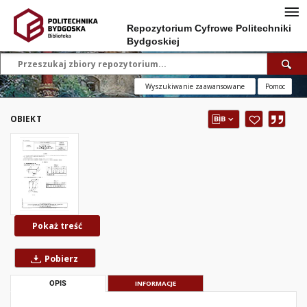
Repozytorium Cyfrowe Politechniki
Bydgoskiej
Wyszukiwanie zaawansowane
Pomoc
OBIEKT
Pokaż treść
Pobierz
OPIS
INFORMACJE