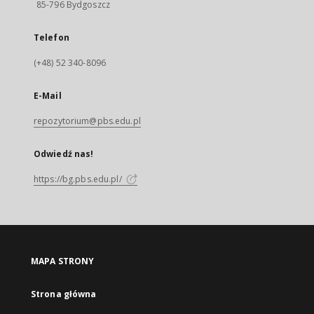
85-796 Bydgoszcz
Telefon
(+48) 52 340-8096
E-Mail
repozytorium@pbs.edu.pl
Odwiedź nas!
https://bg.pbs.edu.pl/
MAPA STRONY
Strona główna