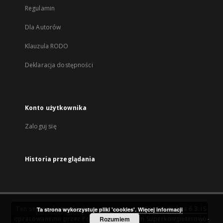
Regulamin
Dla Autorów
Klauzula RODO
Deklaracja dostępności
Konto użytkownika
Zaloguj się
Historia przeglądania
Ten serwis działa dzięki oprogramowaniu
DInGO dLibra 6.3.15
Ta strona wykorzystuje pliki 'cookies'.
Więcej informacji
opracowanemu przez
Poznańskie Centrum Superkomputerowo-
Rozumiem