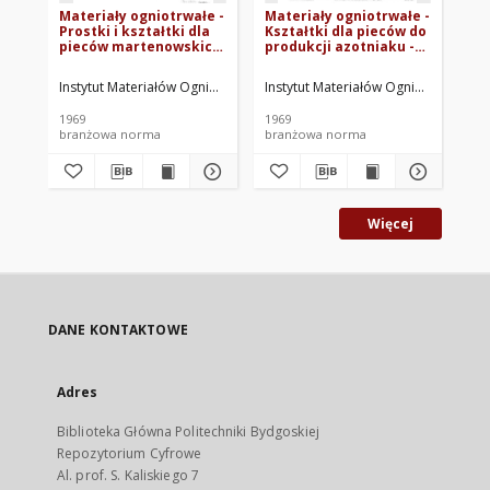
Materiały ogniotrwałe -
Materiały ogniotrwałe -
Ma
Prostki i kształtki dla
Kształtki dla pieców do
Pro
pieców martenowskich
produkcji azotniaku -
pi
- Wymiary BN-65/6763-
Wymiary BN-64/6763-11
Wy
17
Instytut Materiałów Ogniotrwałych. Oprac.
Instytut Materiałów Ogniotrwałych. 
Ins
1969
1969
196
branżowa norma
branżowa norma
br
Więcej
DANE KONTAKTOWE
Adres
Biblioteka Główna Politechniki Bydgoskiej
Repozytorium Cyfrowe
Al. prof. S. Kaliskiego 7