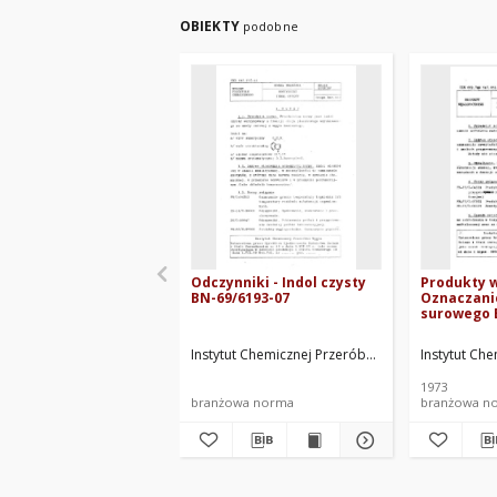
OBIEKTY
podobne
Odczynniki - Indol czysty
Produkty 
BN-69/6193-07
Oznaczani
surowego 
Instytut Chemicznej Przeróbki Węgla. Oprac.
Instytut Ch
1973
branżowa norma
branżowa n