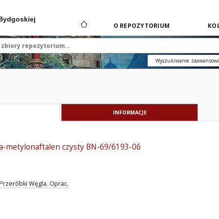
 Bydgoskiej
O REPOZYTORIUM
KOL
Wyszukiwanie zaawansow
INFORMACJE
ta-metylonaftalen czysty BN-69/6193-06
Przeróbki Węgla. Oprac.