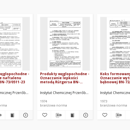
węglopochodne -
Produkty węglopochodne -
Koks formowany
e naftalenu
Oznaczanie lepkości
Oznaczanie wyt
BN-73/0511-23
metodą Rütgersa BN-
bębnowej BN-72
73/0511-24
emicznej Przeróbki Węgla. Oprac.
Instytut Chemicznej Przeróbki Węgla. Oprac.
Instytut Chemiczn
1974
1973
orma
branżowa norma
branżowa norma