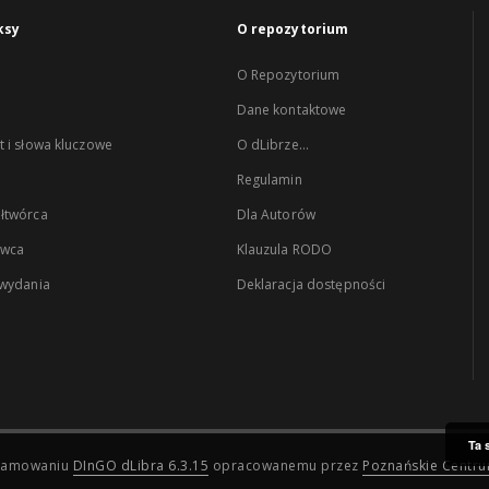
ksy
O repozytorium
O Repozytorium
Dane kontaktowe
 i słowa kluczowe
O dLibrze...
Regulamin
łtwórca
Dla Autorów
wca
Klauzula RODO
 wydania
Deklaracja dostępności
Ta 
ogramowaniu
DInGO dLibra 6.3.15
opracowanemu przez
Poznańskie Centr