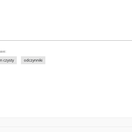
owe:
n czysty
odczynniki