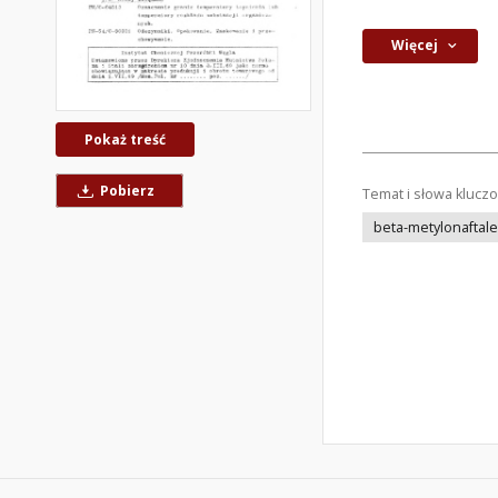
Więcej
Pokaż treść
Pobierz
Temat i słowa klucz
beta-metylonaftale