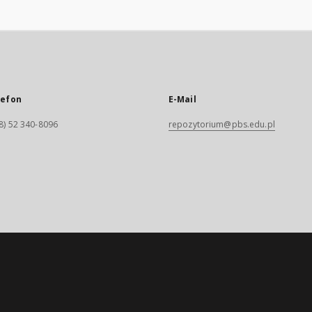
lefon
E-Mail
8) 52 340-8096
repozytorium@pbs.edu.pl