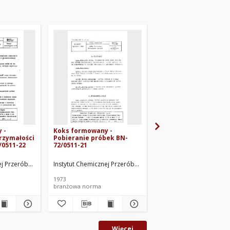
 -
Koks formowany -
Surowce dla przemys
rzymałości
Pobieranie próbek BN-
elektodowego - Paki
/0511-22
72/0511-21
elektrodowe z węgla
kamiennego BN-72/05
ej Przeróbki Węgla. Oprac.
Instytut Chemicznej Przeróbki Węgla. Oprac.
Instytut Chemicznej Prz
1973
1972
branżowa norma
branżowa norma
Więcej