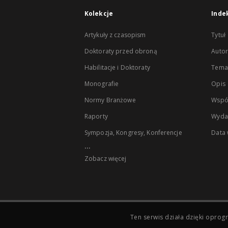
Kolekcje
Inde
Artykuły z czasopism
Tytuł
Doktoraty przed obroną
Autor
Habilitacje i Doktoraty
Temat
Monografie
Opis
Normy Branżowe
Wspó
Raporty
Wyda
Sympozja, Kongresy, Konferencje
Data
...
Zobacz więcej
Ten serwis działa dzięki opr