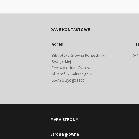
DANE KONTAKTOWE
Adres
Te
Biblioteka Główna Politechniki
(+4
Bydgoskiej
Repozytorium Cyfrowe
Al. prof. S. Kaliskiego 7
85-796 Bydgoszcz
MAPA STRONY
Strona główna