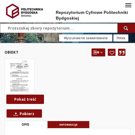
Repozytorium Cyfrowe Politechniki
Bydgoskiej
Wyszukiwanie zaawansowane
Pomoc
OBIEKT
Pokaż treść
Pobierz
OPIS
INFORMACJE