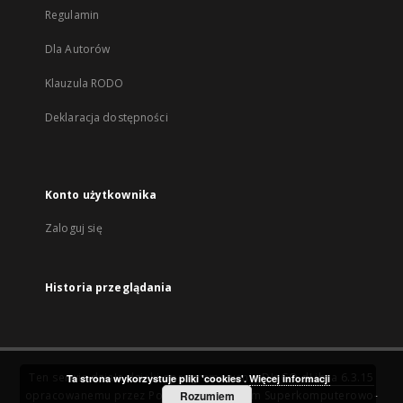
Regulamin
Dla Autorów
Klauzula RODO
Deklaracja dostępności
Konto użytkownika
Zaloguj się
Historia przeglądania
Ten serwis działa dzięki oprogramowaniu
DInGO dLibra 6.3.15
Ta strona wykorzystuje pliki 'cookies'.
Więcej informacji
opracowanemu przez
Poznańskie Centrum Superkomputerowo-
Rozumiem