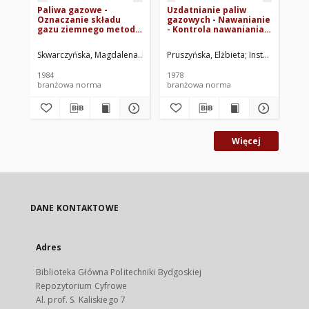
Paliwa gazowe -
Uzdatnianie paliw
Uz
Oznaczanie składu
gazowych - Nawanianie
ga
gazu ziemnego metodą
- Kontrola nawaniania
- 
chromatografii
BN-78/0547-01 Arkusz
za
gazowej - Metoda
04
dw
Skwarczyńska, Magdalena
Instytut Górnictwa Naftowego i Gazownict
Pruszyńska, Elżbieta
Instytut Górni
Iwa
uproszczona BN-
(D
83/0541-12-01
Ar
1984
1978
197
branżowa norma
branżowa norma
br
Więcej
DANE KONTAKTOWE
Adres
Biblioteka Główna Politechniki Bydgoskiej
Repozytorium Cyfrowe
Al. prof. S. Kaliskiego 7