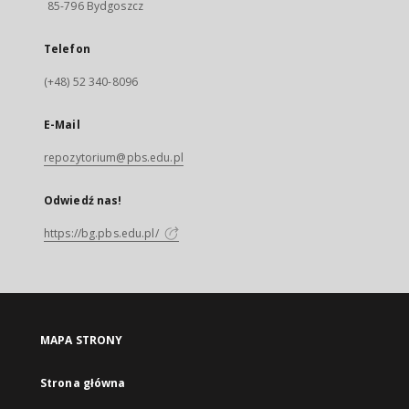
85-796 Bydgoszcz
Telefon
(+48) 52 340-8096
E-Mail
repozytorium@pbs.edu.pl
Odwiedź nas!
https://bg.pbs.edu.pl/
MAPA STRONY
Strona główna