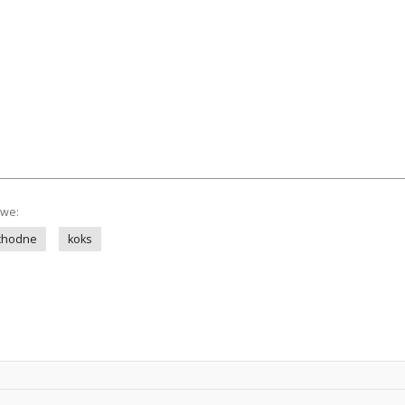
owe:
chodne
koks