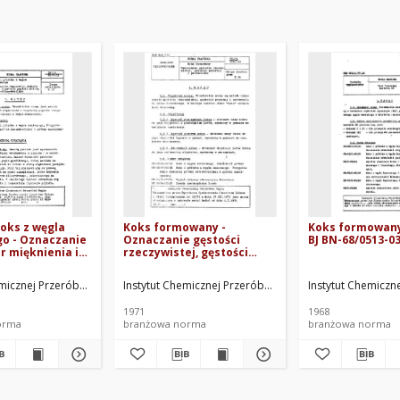
koks z węgla
Koks formowany -
Koks formowany
o - Oznaczanie
Oznaczanie gęstości
BJ BN-68/0513-0
 mięknienia i
rzeczywistej, gęstości
popiołu metodą
pozornej i porowatości BN-
ma-Reerinka
71/0511-19
emicznej Przeróbki Węgla. Oprac.
Instytut Chemicznej Przeróbki Węgla. Oprac.
Instytut Chemiczn
-13
1971
1968
orma
branżowa norma
branżowa norma