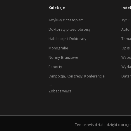
Kolekcje
Inde
Artykuły z czasopism
Tytuł
Doktoraty przed obroną
Autor
Habilitacje i Doktoraty
Temat
Monografie
Opis
Normy Branżowe
Wspó
Raporty
Wyda
Sympozja, Kongresy, Konferencje
Data
...
Zobacz więcej
Ten serwis działa dzięki opr