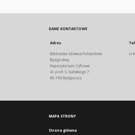
DANE KONTAKTOWE
Adres
Te
Biblioteka Główna Politechniki
(+4
Bydgoskiej
Repozytorium Cyfrowe
Al. prof. S. Kaliskiego 7
85-796 Bydgoszcz
MAPA STRONY
Strona główna