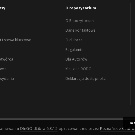
ksy
O repozytorium
O Repozytorium
Dane kontaktowe
 i słowa kluczowe
O dLibrze...
Regulamin
łtwórca
Dla Autorów
wca
Klauzula RODO
 wydania
Deklaracja dostępności
Ta 
ogramowaniu
DInGO dLibra 6.3.15
opracowanemu przez
Poznańskie Centr