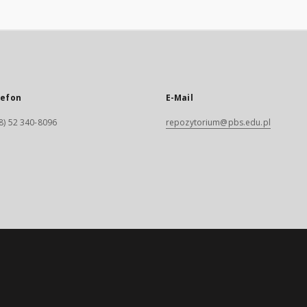
lefon
E-Mail
8) 52 340-8096
repozytorium@pbs.edu.pl