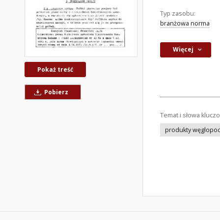
Typ zasobu:
branżowa norma
Więcej
Pokaż treść
Pobierz
Temat i słowa klucz
produkty węglopo