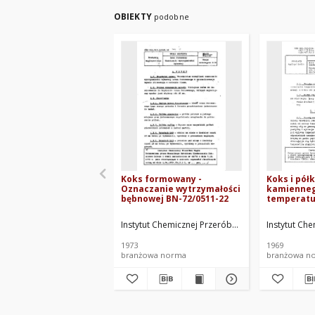
OBIEKTY
podobne
Koks formowany -
Koks i pół
Oznaczanie wytrzymałości
kamienneg
bębnowej BN-72/0511-22
temperatur
topnienia 
Bunte-Bau
Instytut Chemicznej Przeróbki Węgla. Oprac.
Instytut Ch
BN-69/0511
1973
1969
branżowa norma
branżowa n