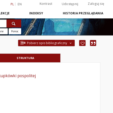
Kontrast
Zaloguj się
Udostępnij
PL
EN
EKCJE
INDEKSY
HISTORIA PRZEGLĄDANIA
ane
Pomoc
Pobierz opis bibliograficzny
STRUKTURA
kupkówki pospolitej