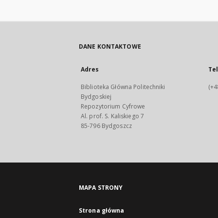
DANE KONTAKTOWE
Adres
Te
Biblioteka Główna Politechniki
(+4
Bydgoskiej
Repozytorium Cyfrowe
Al. prof. S. Kaliskiego 7
85-796 Bydgoszcz
MAPA STRONY
Strona główna