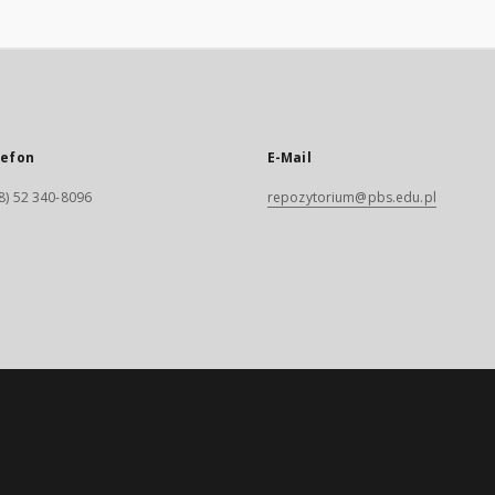
lefon
E-Mail
8) 52 340-8096
repozytorium@pbs.edu.pl