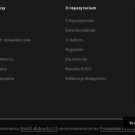
ksy
O repozytorium
O Repozytorium
Dane kontaktowe
 i słowa kluczowe
O dLibrze...
Regulamin
łtwórca
Dla Autorów
wca
Klauzula RODO
 wydania
Deklaracja dostępności
Ta 
ogramowaniu
DInGO dLibra 6.3.15
opracowanemu przez
Poznańskie Centr