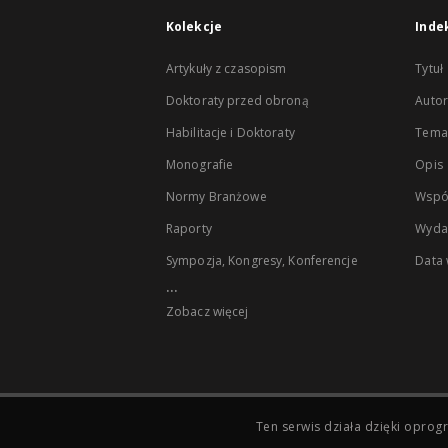
Kolekcje
Inde
Artykuły z czasopism
Tytuł
Doktoraty przed obroną
Autor
Habilitacje i Doktoraty
Temat
Monografie
Opis
Normy Branżowe
Wspó
Raporty
Wyda
Sympozja, Kongresy, Konferencje
Data
...
Zobacz więcej
Ten serwis działa dzięki opr