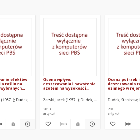
anie efektów
Ocena wpływu
Ocena potrzeb 
a roślin na
deszczowania i nawożenia
deszczowania r
 wybranych
azotem na wysokość i
ozimego w rejo
w suszy
jakość plonu dwóch
Bydgoszczy
icznej i
odmian jęczmienia
ata
 (1957- )
Żarski, Jacek (1957- )
Dudek, Stanisław
Żarski, Jacek (1957- )
Szterk, Piotr
Kuśmierek-Tomaszewska, Renata
Dudek, Stanisław
Dudek, Stanisław
Rolbiecki, Roman
Kuśmierek-Tom
browarnego
2013
2013
artykuł
artykuł