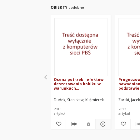
OBIEKTY
podobne
Ocena potrzeb i efektów
Prognozow
deszczowania bobiku w
nawadniani
warunkach
podstawie
zróżnicowanego
wskaźnikó
nawożenia azotowego
meteorolog
Dudek, Stanisław
Kuśmierek-Tomaszewska, Ren
Żarski, Jacek
rolniczej
2013
2013
artykuł
artykuł