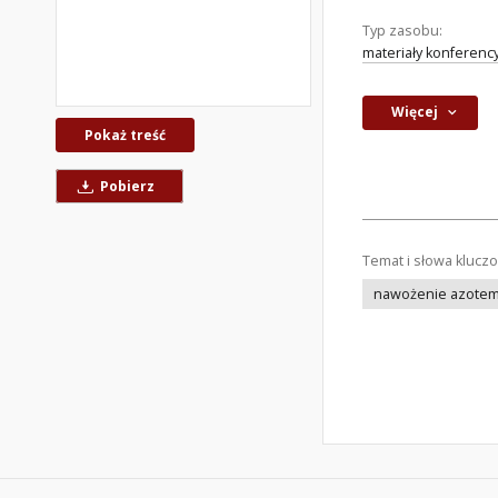
Typ zasobu:
materiały konferenc
Więcej
Pokaż treść
Pobierz
Temat i słowa klucz
nawożenie azote