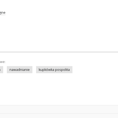
yjne
owe:
m
nawadnianie
kupkówka pospolita