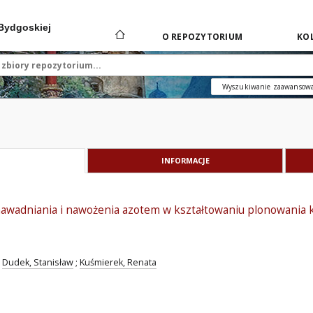
 Bydgoskiej
O REPOZYTORIUM
KOL
Wyszukiwanie zaawansow
INFORMACJE
nawadniania i nawożenia azotem w kształtowaniu plonowania 
Dudek, Stanisław
;
Kuśmierek, Renata