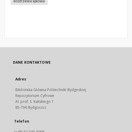
kostrzewa łąkowa
DANE KONTAKTOWE
Adres
Biblioteka Główna Politechniki Bydgoskiej
Repozytorium Cyfrowe
Al. prof. S. Kaliskiego 7
85-796 Bydgoszcz
Telefon
(+48) 52 340-8096