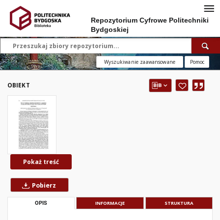
Repozytorium Cyfrowe Politechniki
Bydgoskiej
Wyszukiwanie zaawansowane
Pomoc
OBIEKT
Pokaż treść
Pobierz
OPIS
INFORMACJE
STRUKTURA