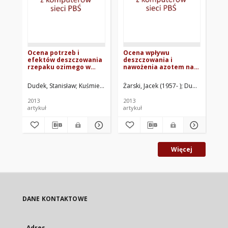
Ocena potrzeb i
Ocena wpływu
Oc
efektów deszczowania
deszczowania i
de
rzepaku ozimego w
nawożenia azotem na
na
rejonie Bydgoszczy
wysokość i jakość plonu
ora
dwóch odmian
up
Dudek, Stanisław
Kuśmierek-Tomaszewska, Renata
Żarski, Jacek (1957- )
Żarski, Jacek (1957
Dudek, Stanisł
Kle
jęczmienia browarnego
ja
po
2013
2013
202
sł
artykuł
artykuł
roz
Więcej
DANE KONTAKTOWE
Adres