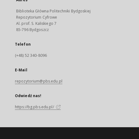
Biblioteka Główna Politechniki Bydgoskiej
Repozytorium Cyfrowe
Al. prof. S. Kaliskiego 7
85-796 Bydgoszcz
Telefon
(+48) 52 340-8096
E-Mail
repozytorium@pbs.edu.pl
Odwiedź nas!
https://bg.pbs.edu.pl/