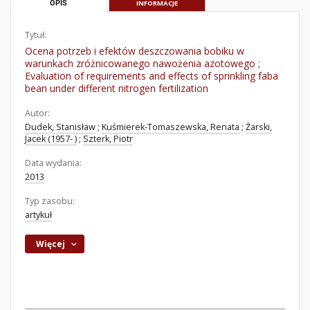
OPIS
INFORMACJE
Tytuł:
Ocena potrzeb i efektów deszczowania bobiku w
warunkach zróżnicowanego nawożenia azotowego ;
Evaluation of requirements and effects of sprinkling faba
bean under different nitrogen fertilization
Autor:
Dudek, Stanisław
;
Kuśmierek-Tomaszewska, Renata
;
Żarski,
Jacek (1957- )
;
Szterk, Piotr
Data wydania:
2013
Typ zasobu:
artykuł
Więcej