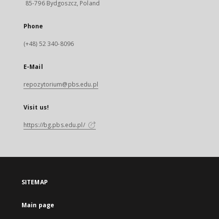
85-796 Bydgoszcz, Poland
Phone
(+48) 52 340-8096
E-Mail
repozytorium@pbs.edu.pl
Visit us!
https://bg.pbs.edu.pl/
SITEMAP
Main page