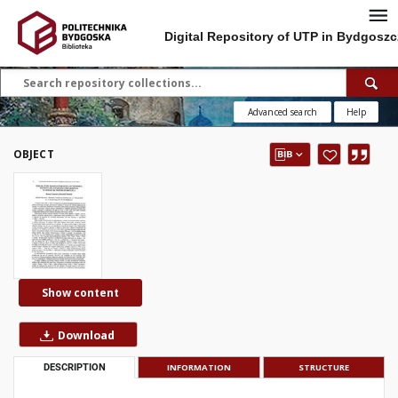
Digital Repository of UTP in Bydgoszc
Advanced search
Help
OBJECT
Show content
Download
DESCRIPTION
INFORMATION
STRUCTURE