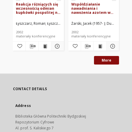
Reakcja różniących się
Współdziałanie
Ro
wczesnością odmian
nawadniania i
wy
kupkówki pospolitej na
nawożenia azotem w
od
termin zbioru
kształtowaniu
zr
pierwszego odrostu
plonowania kupkówki
wa
Łyszczarz, Roman
Łyszczarz, Roman. Red.
Żarski, Jacek (1957- )
Dudek, Stanisł
Łys
pospolitej
si
pr
2002
2002
199
Wi
materiały konferencyjne
materiały konferencyjne
roz
More
CONTACT DETAILS
Address
Biblioteka Główna Politechniki Bydgoskiej
Repozytorium Cyfrowe
Al. prof. S. Kaliskiego 7