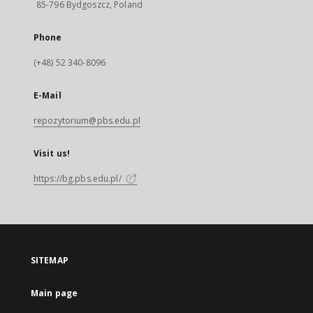
85-796 Bydgoszcz, Poland
Phone
(+48) 52 340-8096
E-Mail
repozytorium@pbs.edu.pl
Visit us!
https://bg.pbs.edu.pl/
SITEMAP
Main page