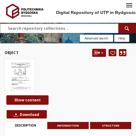
Digital Repository of UTP in Bydgoszc
Advanced search
Help
OBJECT
Show content
Download
DESCRIPTION
INFORMATION
STRUCTURE