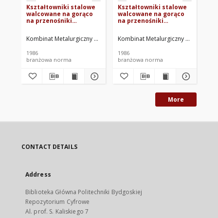
Kształtowniki stalowe
Kształtowniki stalowe
Ks
walcowane na gorąco
walcowane na gorąco
wa
na przenośniki
na przenośniki
na
zgrzebłowe dla
zgrzebłowe dla
zg
górnictwa -
górnictwa -
gó
Kombinat Metalurgiczny Huta Katowice. Oprac.
Kombinat Metalurgiczny Huta Katowi
Kom
Kształtownik E245 -
Kształtownik E190 -
06
Wymiary BN-79/0646-
Wymiary BN-79/0646-
1986
1986
198
06/06
06/04
branżowa norma
branżowa norma
br
More
CONTACT DETAILS
Address
Biblioteka Główna Politechniki Bydgoskiej
Repozytorium Cyfrowe
Al. prof. S. Kaliskiego 7