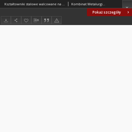
Kształtowniki stalowe walcowane na gorąco na przenośniki zgrzebłowe dla górnictwa - Kształtownik E190 - Wymiary BN-79/0646-06/04
Kombinat Metalurgiczny Huta Katowice. Oprac.
Pokaż szczegóły