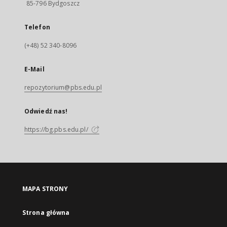
85-796 Bydgoszcz
Telefon
(+48) 52 340-8096
E-Mail
repozytorium@pbs.edu.pl
Odwiedź nas!
https://bg.pbs.edu.pl/
MAPA STRONY
Strona główna