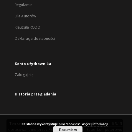
Regulamin
Dla Autorów
Klauzula RODO
Deklaracja dostępności
Konto użytkownika
Zaloguj się
Historia przeglądania
Ten serwis działa dzięki oprogramowaniu
DInGO dLibra 6.3.15
Ta strona wykorzystuje pliki 'cookies'.
Więcej informacji
opracowanemu przez
Poznańskie Centrum Superkomputerowo-
Rozumiem