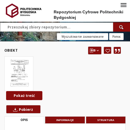
Repozytorium Cyfrowe Politechniki
Bydgoskiej
Wyszukiwanie zaawansowane
Pomoc
OBIEKT
Pokaż treść
Pobierz
OPIS
INFORMACJE
STRUKTURA