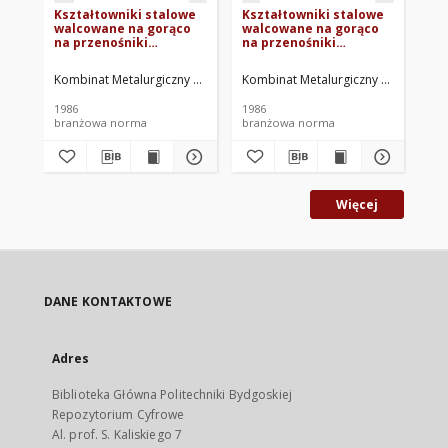
Kształtowniki stalowe
Kształtowniki stalowe
Ks
walcowane na gorąco
walcowane na gorąco
wa
na przenośniki
na przenośniki
na
zgrzebłowe dla
zgrzebłowe dla
zg
górnictwa -
górnictwa -
gó
Kombinat Metalurgiczny Huta Katowice. Oprac.
Kombinat Metalurgiczny Huta Katowi
Kom
Kształtownik E245 -
Kształtownik E190 -
06
Wymiary BN-79/0646-
Wymiary BN-79/0646-
1986
1986
198
06/06
06/04
branżowa norma
branżowa norma
br
Więcej
DANE KONTAKTOWE
Adres
Biblioteka Główna Politechniki Bydgoskiej
Repozytorium Cyfrowe
Al. prof. S. Kaliskiego 7