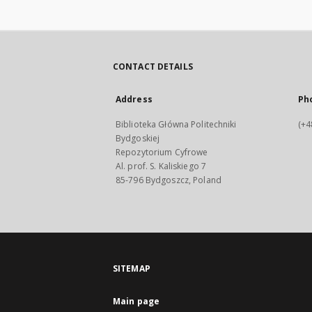
CONTACT DETAILS
Address
Ph
Biblioteka Główna Politechniki
(+4
Bydgoskiej
Repozytorium Cyfrowe
Al. prof. S. Kaliskiego 7
85-796 Bydgoszcz, Poland
SITEMAP
Main page