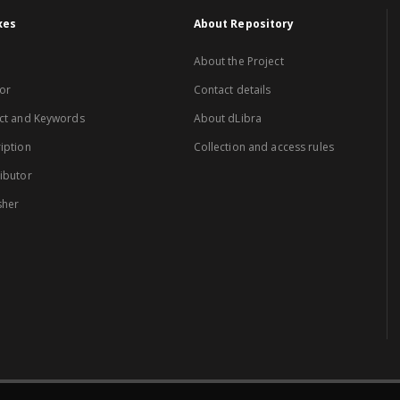
xes
About Repository
About the Project
or
Contact details
ct and Keywords
About dLibra
iption
Collection and access rules
ibutor
sher