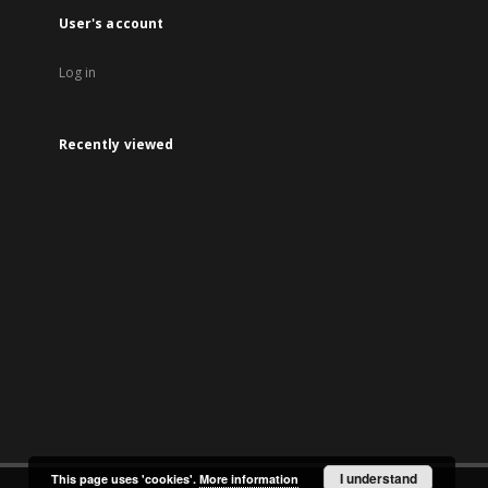
User's account
Log in
Recently viewed
I understand
This page uses 'cookies'.
More information