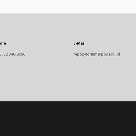
one
E-Mail
8) 52 340-8096
repozytorium@pbs.edu.pl