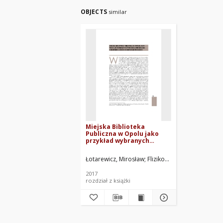
OBJECTS
similar
Miejska Biblioteka
Publiczna w Opolu jako
przykład wybranych
przekształceń układu
konstrukcyjnego obiektu
Łotarewicz, Mirosław
Flizikowski, Józef. Red.
Rze
zabytkowego
2017
rozdział z książki