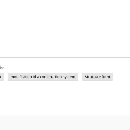
ds:
n
modification of a construction system
structure form