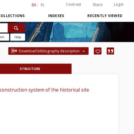
Contrast
Login
Share
EN
PL
COLLECTIONS
INDEXES
RECENTLY VIEWED
rch
Help
Download bibliography description
STRUCTURE
construction system of the historical site