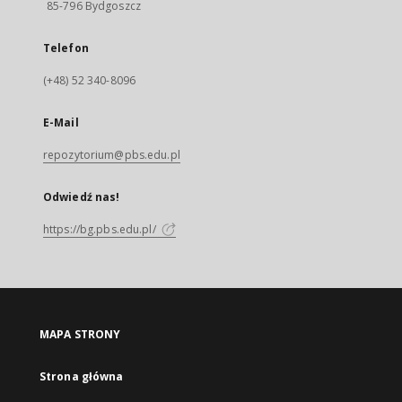
85-796 Bydgoszcz
Telefon
(+48) 52 340-8096
E-Mail
repozytorium@pbs.edu.pl
Odwiedź nas!
https://bg.pbs.edu.pl/
MAPA STRONY
Strona główna