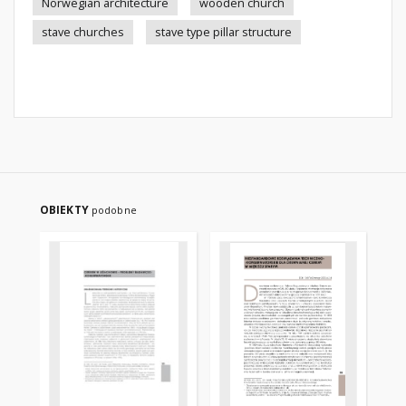
Norwegian architecture
wooden church
stave churches
stave type pillar structure
OBIEKTY
podobne