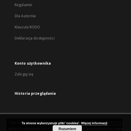
Regulamin
Dla Autorów
Klauzula RODO
Deklaracja dostępności
Konto użytkownika
Zaloguj się
Historia przeglądania
Ten serwis działa dzięki oprogramowaniu
DInGO dLibra 6.3.15
Ta strona wykorzystuje pliki 'cookies'.
Więcej informacji
opracowanemu przez
Poznańskie Centrum Superkomputerowo-
Rozumiem