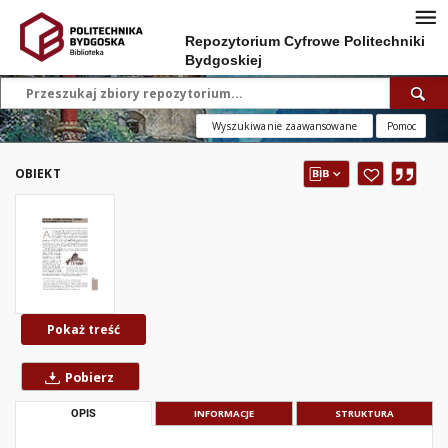
Repozytorium Cyfrowe Politechniki
Bydgoskiej
Wyszukiwanie zaawansowane
Pomoc
OBIEKT
Pokaż treść
Pobierz
OPIS
INFORMACJE
STRUKTURA