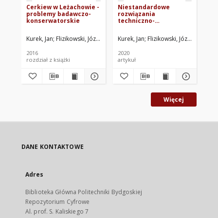
Cerkiew w Leżachowie -
Niestandardowe
St
problemy badawczo-
rozwiązania
ko
konserwatorskie
techniczno-
za
konserwatorskie dla
drewnianej cerkwi w
Kurek, Jan
Flizikowski, Józef. Red.
Kurek, Jan
Rzepecki, Grzegorz. Red. nauk.
Flizikowski, Józef. Red.
Pawł
Kur
Za
Miękiszu Starym
2016
2020
201
rozdział z książki
artykuł
roz
Więcej
DANE KONTAKTOWE
Adres
Biblioteka Główna Politechniki Bydgoskiej
Repozytorium Cyfrowe
Al. prof. S. Kaliskiego 7