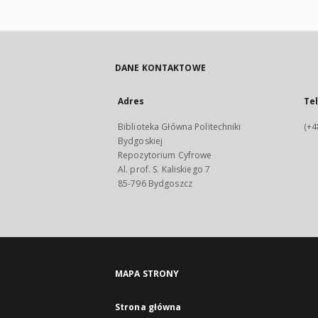
DANE KONTAKTOWE
Adres
Te
Biblioteka Główna Politechniki
(+4
Bydgoskiej
Repozytorium Cyfrowe
Al. prof. S. Kaliskiego 7
85-796 Bydgoszcz
MAPA STRONY
Strona główna