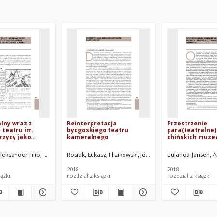
alny wraz z
Reinterpretacja
Przestrzenie
 teatru im.
bydgoskiego teatru
para(teatralne)
rzycy jako
kameralnego
chińskich muzea
i inspirujące
przypadek czy 
 centrum
forma interakcj
ed.
leksander Filip
Rzepecki, Grzegorz. Red. nauk.
Flizikowski, Józef. Red.
Rosiak, Łukasz
Pawłowski, Krzysztof. Red. dział.
Rzepecki, Grzegorz. Red. nauk.
Flizikowski, Józef. Red.
Bulanda-Jansen, 
Rzepecki, Grzego
Pawłowski
2018
2018
iążki
rozdział z książki
rozdział z książki