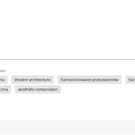
owe:
lna
theatre architecture
harmonizowanie przeciwieństw
har
czna
aesthetic composition