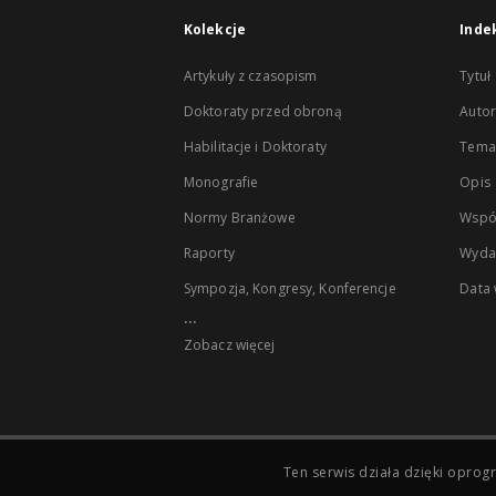
Kolekcje
Inde
Artykuły z czasopism
Tytuł
Doktoraty przed obroną
Autor
Habilitacje i Doktoraty
Temat
Monografie
Opis
Normy Branżowe
Wspó
Raporty
Wyda
Sympozja, Kongresy, Konferencje
Data
...
Zobacz więcej
Ten serwis działa dzięki opr