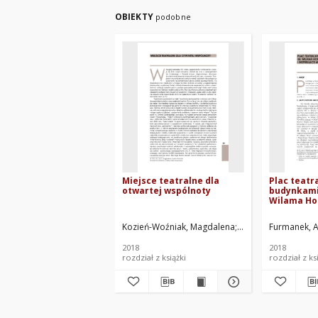
OBIEKTY
podobne
Miejsce teatralne dla
Plac teatr
otwartej wspólnoty
budynkami
Wilama Ho
oryginalne 
miejsce w
Kozień-Woźniak, Magdalena
Flizikowski, Józef. R
Furmanek, A
Torunia
2018
2018
rozdział z książki
rozdział z ks