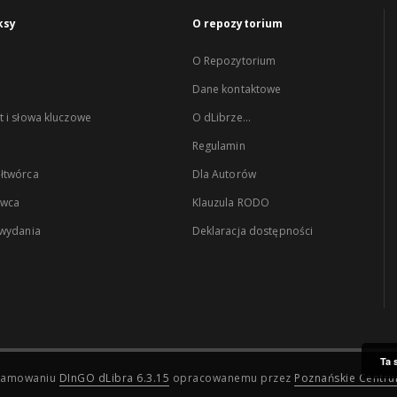
ksy
O repozytorium
O Repozytorium
Dane kontaktowe
 i słowa kluczowe
O dLibrze...
Regulamin
łtwórca
Dla Autorów
wca
Klauzula RODO
 wydania
Deklaracja dostępności
Ta 
ogramowaniu
DInGO dLibra 6.3.15
opracowanemu przez
Poznańskie Centr