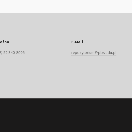
lefon
E-Mail
8) 52 340-8096
repozytorium@pbs.edu.pl