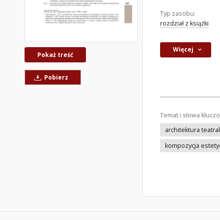
Typ zasobu:
rozdział z książki
Więcej
Pokaż treść
Pobierz
Temat i słowa klucz
architektura teatra
kompozycja estety