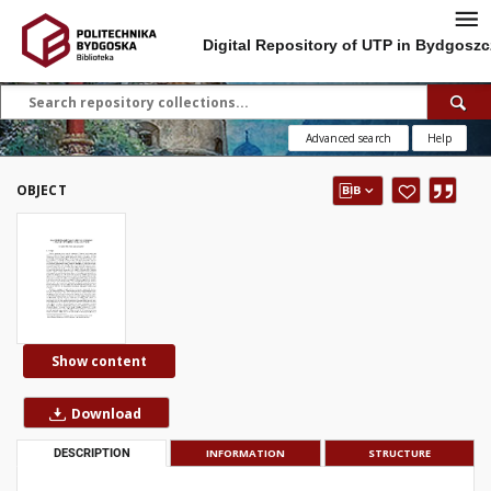
Digital Repository of UTP in Bydgoszc
Advanced search
Help
OBJECT
Show content
Download
DESCRIPTION
INFORMATION
STRUCTURE