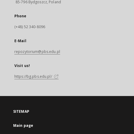
85-796 Bydgoszcz, Poland
Phone
(+48) 52 340-8096
E-Mail
repozytorium@pbs.edu.pl
Visit us!
https://bg.pbs.edu.pl/
SITEMAP
Main page