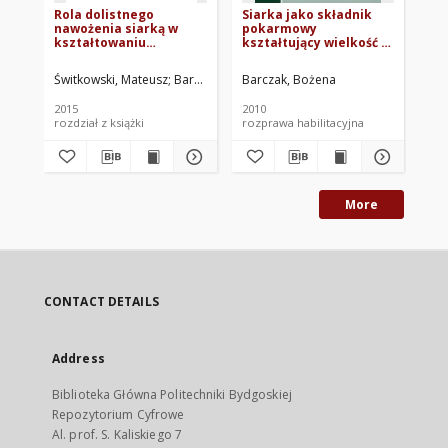
Rola dolistnego
Siarka jako składnik
Wp
nawożenia siarką w
pokarmowy
rz
kształtowaniu
kształtujący wielkość i
"M
wielkości plonów roślin
jakość plonów
si
uprawnych
wybranych roślin
bo
Świtkowski, Mateusz
Barczak, Bożena
Barczak, Bożena
Szałajda, Tomasz. Oprac.
Ślac
Fig
uprawnych
za
gl
2015
2010
200
za
rozdział z książki
rozprawa habilitacyjna
roz
pr
Al
More
CONTACT DETAILS
Address
Biblioteka Główna Politechniki Bydgoskiej
Repozytorium Cyfrowe
Al. prof. S. Kaliskiego 7