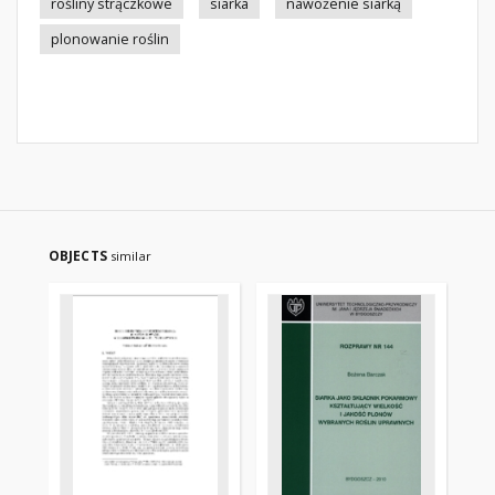
rośliny strączkowe
siarka
nawożenie siarką
plonowanie roślin
OBJECTS
similar