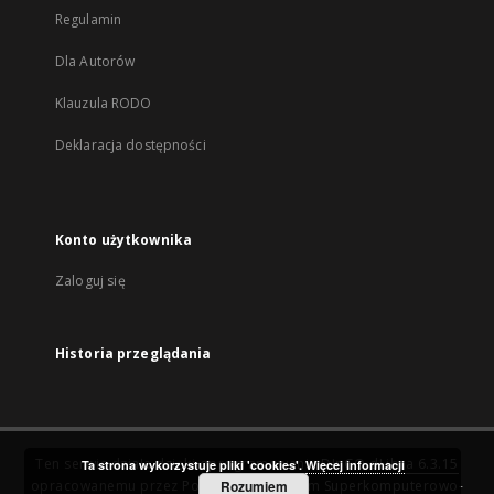
Regulamin
Dla Autorów
Klauzula RODO
Deklaracja dostępności
Konto użytkownika
Zaloguj się
Historia przeglądania
Ten serwis działa dzięki oprogramowaniu
DInGO dLibra 6.3.15
Ta strona wykorzystuje pliki 'cookies'.
Więcej informacji
opracowanemu przez
Poznańskie Centrum Superkomputerowo-
Rozumiem