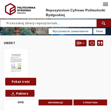
Repozytorium Cyfrowe Politechniki
Bydgoskiej
Wyszukiwanie zaawansowane
Pomoc
OBIEKT
Pokaż treść
Pobierz
OPIS
INFORMACJE
STRUKTURA