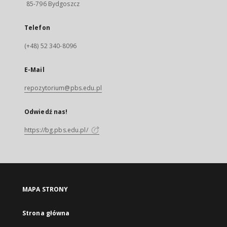
85-796 Bydgoszcz
Telefon
(+48) 52 340-8096
E-Mail
repozytorium@pbs.edu.pl
Odwiedź nas!
https://bg.pbs.edu.pl/
MAPA STRONY
Strona główna