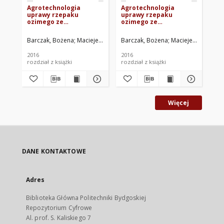
Agrotechnologia
Agrotechnologia
Ag
uprawy rzepaku
uprawy rzepaku
up
ozimego ze
ozimego ze
oz
szczególnym
szczególnym
sz
uwzględnieniem
uwzględnieniem
uw
Barczak, Bożena
Maciejewski, Mateusz
Barczak, Bożena
Świtkowski, Mateusz
Maciejewski, Mate
Górska, 
Bar
nawożenia. I.
nawożenia. III.
na
Wymagania
Nawożenie rzepaku
el
2016
2016
201
siedliskowe i
ozimego w aspekcie
rz
rozdział z książki
rozdział z książki
roz
pokarmowe rzepaku
wielkości i jakości
ozimego
plonu
Więcej
DANE KONTAKTOWE
Adres
Biblioteka Główna Politechniki Bydgoskiej
Repozytorium Cyfrowe
Al. prof. S. Kaliskiego 7