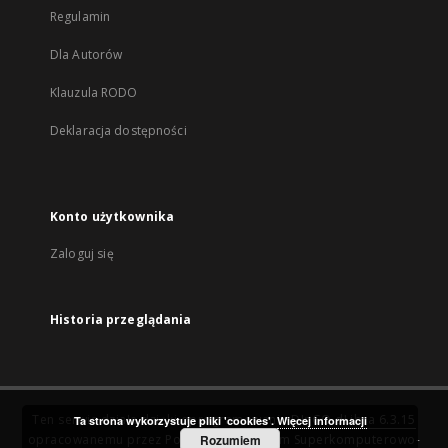
Regulamin
Dla Autorów
Klauzula RODO
Deklaracja dostępności
Konto użytkownika
Zaloguj się
Historia przeglądania
Ten serwis działa dzięki oprogramowaniu
DInGO dLibra 6.3.15
Ta strona wykorzystuje pliki 'cookies'.
Więcej informacji
opracowanemu przez
Poznańskie Centrum Superkomputerowo-
Rozumiem