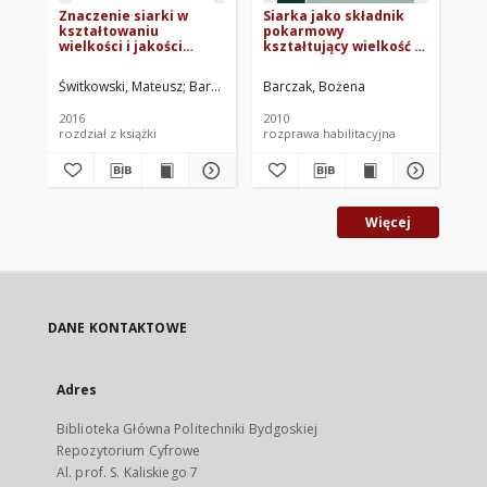
Znaczenie siarki w
Siarka jako składnik
Wp
kształtowaniu
pokarmowy
rz
wielkości i jakości
kształtujący wielkość i
"M
plonu roślin
jakość plonów
si
strączkowych
wybranych roślin
bo
Świtkowski, Mateusz
Barczak, Bożena
Barczak, Bożena
Górska, Aleksandra. Oprac.
Fig
Gó
uprawnych
za
gl
2016
2010
200
za
rozdział z książki
rozprawa habilitacyjna
roz
pr
Al
Więcej
DANE KONTAKTOWE
Adres
Biblioteka Główna Politechniki Bydgoskiej
Repozytorium Cyfrowe
Al. prof. S. Kaliskiego 7