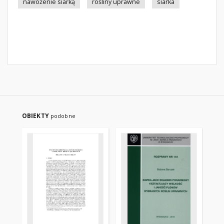
nawożenie siarką
rośliny uprawne
siarka
OBIEKTY
podobne