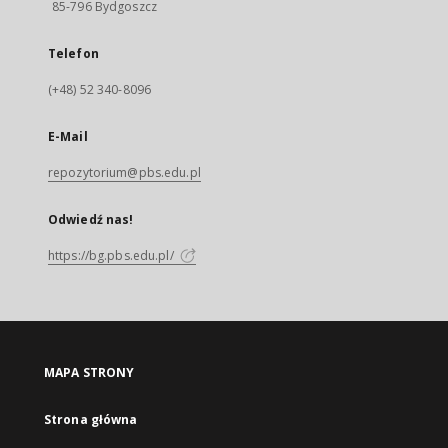
85-796 Bydgoszcz
Telefon
(+48) 52 340-8096
E-Mail
repozytorium@pbs.edu.pl
Odwiedź nas!
https://bg.pbs.edu.pl/
MAPA STRONY
Strona główna