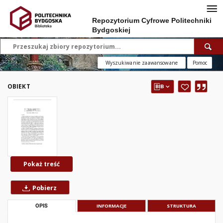
Repozytorium Cyfrowe Politechniki
Bydgoskiej
Wyszukiwanie zaawansowane
Pomoc
OBIEKT
Pokaż treść
Pobierz
OPIS
INFORMACJE
STRUKTURA