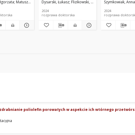
łgorzata
Matuszewski, Maciej. Promotor
Dysarski, Łukasz
Flizikowski, Józef. Promotor
Szymkowiak, Anna
Piasecka
h
napędowego
jących
2024
2024
ść ruchu zębów
ktorska
rozprawa doktorska
rozprawa doktors
ozdrabnianie poliolefin porowatych w aspekcie ich wtórnego przetwór
tacyjna