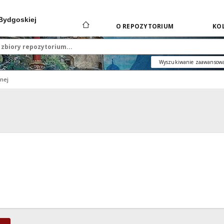
 Bydgoskiej
O REPOZYTORIUM
KOL
Wyszukiwanie zaawansow
znej