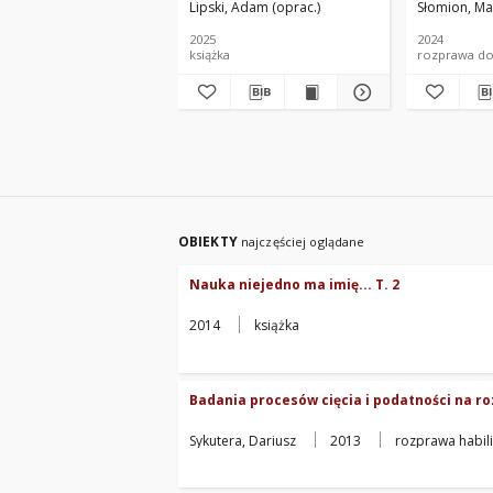
Lipski, Adam (oprac.)
Słomion, Ma
użytkowyc
determinu
2025
2024
efektywno
książka
rozprawa do
OBIEKTY
najczęściej oglądane
Nauka niejedno ma imię... T. 2
2014
książka
Badania procesów cięcia i podatności na r
Sykutera, Dariusz
2013
rozprawa habili