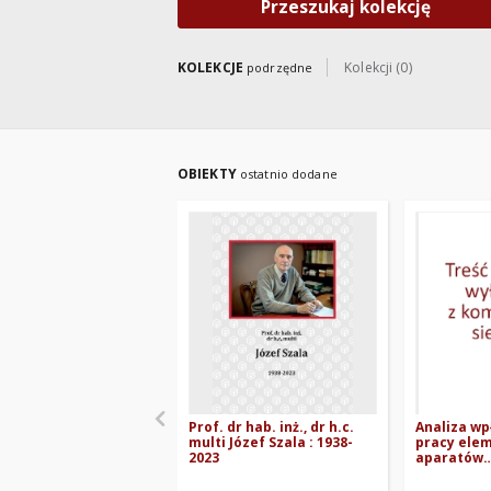
Przeszukaj kolekcję
KOLEKCJE
Kolekcji (0)
podrzędne
OBIEKTY
ostatnio dodane
Prof. dr hab. inż., dr h.c.
Analiza w
multi Józef Szala : 1938-
pracy ele
2023
aparatów
ortodonty
zmiany ich