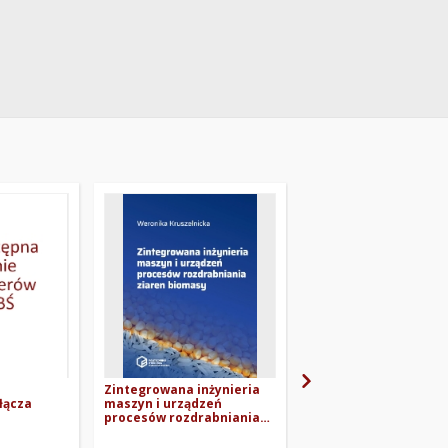
Zintegrowana inżynieria
The dependance of
łącza
maszyn i urządzeń
breakage energy on 
procesów rozdrabniania
grain size for select
próbki
ziaren biomasy
biomaterials
"