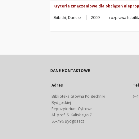
Kryteria zmęczeniowe dla obciążeń niepro
Skibicki, Dariusz
2009
rozprawa habilit
DANE KONTAKTOWE
Adres
Te
Biblioteka Główna Politechniki
(+4
Bydgoskiej
Repozytorium Cyfrowe
Al. prof. S. Kaliskiego 7
85-796 Bydgoszcz