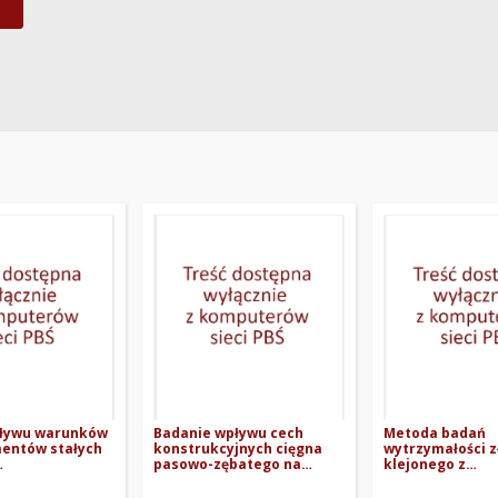
pływu warunków
Badanie wpływu cech
Metoda badań
mentów stałych
konstrukcyjnych cięgna
wytrzymałości z
pasowo-zębatego na
klejonego z
cznych na
charakterystyki użytkowe
zastosowaniem 
 cech
zespołu transportowo-
typu "sandwich