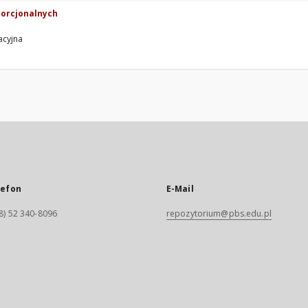
porcjonalnych
acyjna
lefon
E-Mail
8) 52 340-8096
repozytorium@pbs.edu.pl