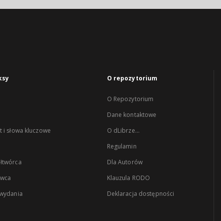
ksy
O repozytorium
O Repozytorium
Dane kontaktowe
 i słowa kluczowe
O dLibrze...
Regulamin
łtwórca
Dla Autorów
wca
Klauzula RODO
 wydania
Deklaracja dostępności