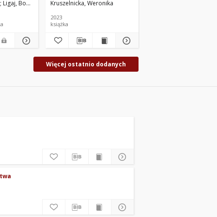
, Izabela. Promotor pomocniczy
Ligaj, Bogdan. Promotor
Kruszelnicka, Weronika
Kruszelnicka, Weronika
2023
2023
ka
książka
artykuł
Więcej ostatnio dodanych
stwa