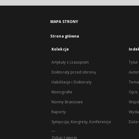
MAPA STRONY
Strona główna
Kolekcje
Inde
Artykuły z czasopism
Tytuł
Doktoraty przed obroną
Autor
Habilitacje i Doktoraty
Temat
Monografie
Opis
Normy Branżowe
Wspó
Raporty
Wyda
Sympozja, Kongresy, Konferencje
Data
...
Zobacz więcej