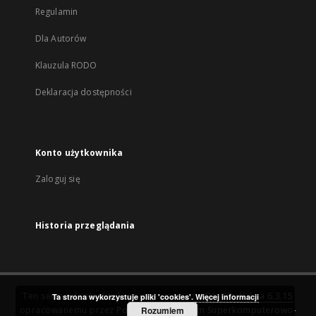
Regulamin
Dla Autorów
Klauzula RODO
Deklaracja dostępności
Konto użytkownika
Zaloguj się
Historia przeglądania
Ten serwis działa dzięki oprogramowaniu
DInGO dLibra 6.3.15
Ta strona wykorzystuje pliki 'cookies'.
Więcej informacji
opracowanemu przez
Poznańskie Centrum Superkomputerowo-
Rozumiem