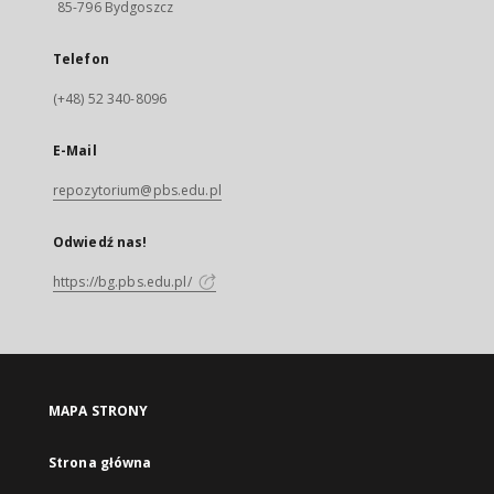
85-796 Bydgoszcz
Telefon
(+48) 52 340-8096
E-Mail
repozytorium@pbs.edu.pl
Odwiedź nas!
https://bg.pbs.edu.pl/
MAPA STRONY
Strona główna