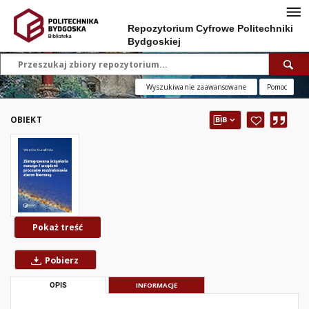
Repozytorium Cyfrowe Politechniki
Bydgoskiej
Wyszukiwanie zaawansowane
Pomoc
OBIEKT
Pokaż treść
Pobierz
OPIS
INFORMACJE