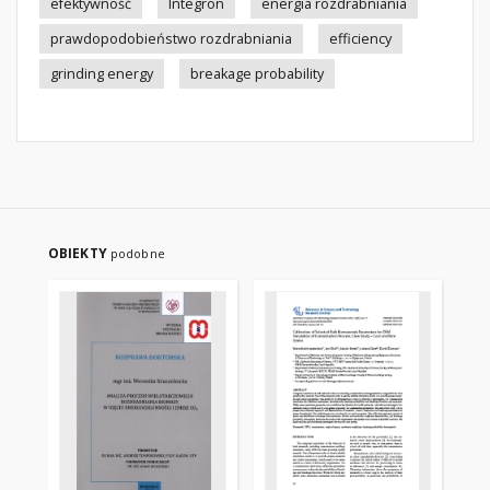
efektywność
Integron
energia rozdrabniania
prawdopodobieństwo rozdrabniania
efficiency
grinding energy
breakage probability
OBIEKTY
podobne