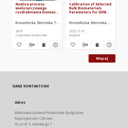
Analiza procesu
Calibration of Selected
Ca
wielotarczowego
Bulk Biomaterials
bu
rozdrabniania biomasy
Parameters for DEM
pa
w ujęciu
Simulation of
si
energochłonności i
Comminution Process.
co
Kruszelnicka, Weronika
Tomporowski, Andrzej. Promotor
Kruszelnicka, Weronika
Diviš, Jan
Mroziński
Kru
Hl
emisji CO2
Case Study - Corn and
Ca
Rice Grains
ric
2019
2022.11.01
[20
rozprawa doktorska
artykuł
pre
Więcej
DANE KONTAKTOWE
Adres
Biblioteka Główna Politechniki Bydgoskiej
Repozytorium Cyfrowe
Al. prof. S. Kaliskiego 7